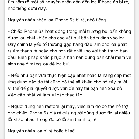
tìm nắm rõ một số nguyên nhân dẫn đến loa iPhone 6s bị rè,
nhỏ tiếng dưới đây.
Nguyên nhân nhân loa iPhone 6s bị rè, nhỏ tiếng
- Chiếc iPhone 6s hoạt động trong môi trường bụi bẩn không
được lau chùi khiến cho các vết bụi bẩn bám dính vào loa.
Đây chính là yếu tố thường gặp hàng đầu làm cho loa phát
ra âm thanh rè hoặc nhỏ hơn rất nhiều so với tình trạng ban
đầu. Biện pháp khắc phục là bạn nên dùng bàn chải mềm vệ
sinh nhẹ ở màng loa để lọc bụi.
- Nếu như bạn vừa thực hiện cập nhật hoặc là nâng cấp một
ứng dụng nào đó thì cũng có thể sẽ khiến cho nó xảy ra lỗi.
Vì thế để giải quyết được vấn đề này thì bạn nên xóa bỏ
việc cập nhật và làm lại các thao tác.
- Người dùng nên restore lại máy, việc làm đó có thể hỗ trợ
cho chiếc iPhone 6s giá rẻ của người dùng được fix lại nhiều
lỗi khác nhau, trong đó có lỗi âm thanh bị rè.
Nguyên nhân loa bị rè hoặc bị sôi.