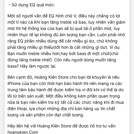
- Sử dụng EQ quá mức:
Một số người vẫn để EQ hình chữ V, điều này chẳng có lợi
một tí nào cả.Khi bạn tăng treble và bas, tuy nhiên vẫn giảm
mid thì hệ thống loa của bạn sẽ bị quá tải ở phần mid, tuy
nhiên thực tế lại không đủ âm lượng bạn cần. Luôn phải nhớ
rằng EQ phần nhiều dùng để cắt nhiều gì dư, chứ không
phải tăng nhiều gì thiếu(tốt hơn là cắt những gì dư). Ví dụ:
Bạn muốn treble nhiều hơn,hay bớt bass đi một chút(chứ
đừng tăng treble nhé!). Còn nếu người dùng muốn tăng
bass? Hãy làm ngược lại.
Bên cạnh đó, Hoàng Kiên Store cho bạn lời khuyên là nếu
iPhone của bạn còn thời hạn bảo hành thì nên mang ra các
trung tâm bảo hành để được kiểm tra vì đôi khi có thể là do
lỗi từ bên sản xuất. Một điều không kém phần quan trọng
nữa là bạn nên kiểm tra kỹ tất cả các chức năng khi đi mua
điện thoại, lựa chọn những địa chỉ bán hàng uy tín chất
lượng và sản phẩm còn đạt chất lượng.
Hãy liên hệ với Hoàng Kiên Store để được hỗ trợ tư vấn:
hoangkien.Com