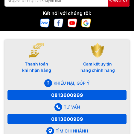
ĐĂNG KÝ
Kết nối với chúng tôi:
Thanh toán
Cam kết uy tín
khi nhận hàng
hàng chính hãng
KHIẾU NẠI, GÓP Ý
0813600999
TƯ VẤN
0813600999
TÌM CHI NHÁNH