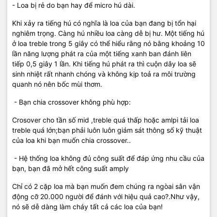
- Loa bị rẻ do bạn hay để micro hú dài.
Khi xảy ra tiếng hú có nghĩa là loa của bạn đang bị tổn hại
nghiêm trọng. Càng hú nhiều loa càng dễ bị hư. Một tiếng hú
ở loa treble trong 5 giây có thể hiểu rằng nó bằng khoảng 10
lần năng lượng phát ra của một tiếng xanh ban đánh liên
tiếp 0,5 giây 1 lần. Khi tiếng hú phát ra thì cuộn dây loa sẽ
sinh nhiệt rất nhanh chóng và không kịp toả ra môi trường
quanh nó nên bốc mùi thơm.
- Bạn chia crossover không phù hợp:
Crosover cho tần số mid ,treble quá thấp hoặc amlpi tải loa
treble quá lớn;bạn phải luôn luôn giám sát thông số kỹ thuật
của loa khi bạn muốn chia crossover..
- Hệ thống loa không đủ công suất để đáp ứng nhu cầu của
bạn, bạn đã mở hết công suất amply
Chỉ có 2 cặp loa mà bạn muốn đem chúng ra ngòai sân vận
động cỡ 20.000 người để đánh với hiệu quả cao?.Như vậy,
nó sẽ dễ dàng làm cháy tất cả các loa của bạn!