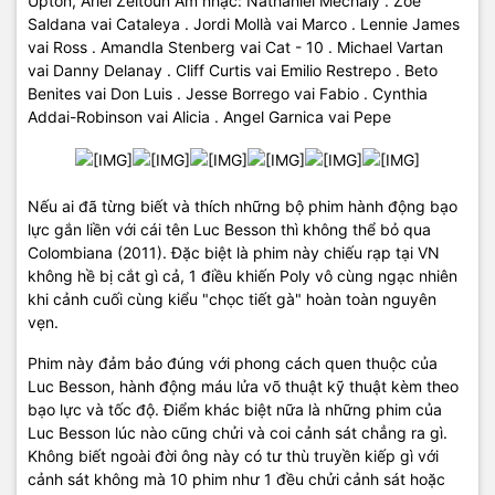
Upton, Ariel Zeitoun Âm nhạc: Nathaniel Méchaly . Zoe
Saldana vai Cataleya . Jordi Mollà vai Marco . Lennie James
vai Ross . Amandla Stenberg vai Cat - 10 . Michael Vartan
vai Danny Delanay . Cliff Curtis vai Emilio Restrepo . Beto
Benites vai Don Luis . Jesse Borrego vai Fabio . Cynthia
Addai-Robinson vai Alicia . Angel Garnica vai Pepe
Nếu ai đã từng biết và thích những bộ phim hành động bạo
lực gắn liền với cái tên Luc Besson thì không thể bỏ qua
Colombiana (2011). Đặc biệt là phim này chiếu rạp tại VN
không hề bị cắt gì cả, 1 điều khiến Poly vô cùng ngạc nhiên
khi cảnh cuối cùng kiểu "chọc tiết gà" hoàn toàn nguyên
vẹn.
Phim này đảm bảo đúng với phong cách quen thuộc của
Luc Besson, hành động máu lửa võ thuật kỹ thuật kèm theo
bạo lực và tốc độ. Điểm khác biệt nữa là những phim của
Luc Besson lúc nào cũng chửi và coi cảnh sát chẳng ra gì.
Không biết ngoài đời ông này có tư thù truyền kiếp gì với
cảnh sát không mà 10 phim như 1 đều chửi cảnh sát hoặc