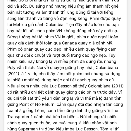
dội và sốc. Dù súng nhỏ nhưng hiệu ứng âm thanh rất ghê,
bắn nát tường và âm thanh thì lùng bùng lỗ tai với tiếng
súng liên thanh và tiếng vỏ đạn leng keng. Phim được quay
tại Mehico giả cảnh Colombia. Tiện đây nhắc luôn các bạn
hay bắt lỗi bối cảnh phim VN không đúng chỗ này chỗ nọ.
Đừng tưởng bắt lỗi phim VN là giỏi , phim nước ngoài toàn
quay giả cảnh thôi toàn qua Canada quay giả cảnh Mỹ.
Phim có phần quay cực đẹp, nhiều cảnh quay flying cam
qua khu đồi ổ chuột và rượt đuổi trong các ngõ hẹp. Tuy
nhiên kiểu này không lạ vì nhiều phim đã dùng rồi, nhưng
Poly vẫn thích. Nói về chuyện giống hay nhái, Colombiana
(2011) là 1 ví dụ cho thấy làm một phim mới nhưng sử dụng
lại nhiều motif nội dung hoặc chi tiết cách quay phim cũ.
Nếu ai xem nhiều của Luc Besson sẽ thấy Colombiana (2011)
có rất nhiều chi tiết cảnh quay giống các phim trước đây. Ví
dụ chi tiết sát thủ yêu 1 đàn ông lạ và vì thế mà lộ danh tính
giống Point of No Return, cảnh quay đội đặc nhiệm tấn công
tòa nhà giống Léon, cảnh tấn công dinh thự giống với The
Transporter 1 cảnh nhà bên bờ biển... Nói chung rất nhiều
cảnh quay quen thuộc, và cuối cùng là kiểu nhân vật anh
hùng Superman thì đúng kiểu Imba Luc Besson. Tóm lại thì