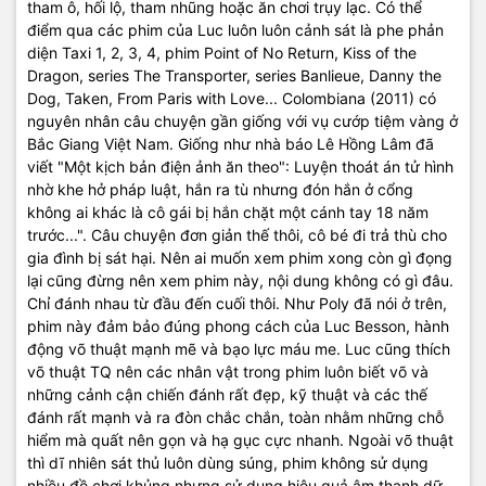
tham ô, hối lộ, tham nhũng hoặc ăn chơi trụy lạc. Có thể
điểm qua các phim của Luc luôn luôn cảnh sát là phe phản
diện Taxi 1, 2, 3, 4, phim Point of No Return, Kiss of the
Dragon, series The Transporter, series Banlieue, Danny the
Dog, Taken, From Paris with Love... Colombiana (2011) có
nguyên nhân câu chuyện gần giống với vụ cướp tiệm vàng ở
Bắc Giang Việt Nam. Giống như nhà báo Lê Hồng Lâm đã
viết "Một kịch bản điện ảnh ăn theo": Luyện thoát án tử hình
nhờ khe hở pháp luật, hắn ra tù nhưng đón hắn ở cổng
không ai khác là cô gái bị hắn chặt một cánh tay 18 năm
trước...". Câu chuyện đơn giản thế thôi, cô bé đi trả thù cho
gia đình bị sát hại. Nên ai muốn xem phim xong còn gì đọng
lại cũng đừng nên xem phim này, nội dung không có gì đâu.
Chỉ đánh nhau từ đầu đến cuối thôi. Như Poly đã nói ở trên,
phim này đảm bảo đúng phong cách của Luc Besson, hành
động võ thuật mạnh mẽ và bạo lực máu me. Luc cũng thích
võ thuật TQ nên các nhân vật trong phim luôn biết võ và
những cảnh cận chiến đánh rất đẹp, kỹ thuật và các thế
đánh rất mạnh và ra đòn chắc chắn, toàn nhằm những chỗ
hiểm mà quất nên gọn và hạ gục cực nhanh. Ngoài võ thuật
thì dĩ nhiên sát thủ luôn dùng súng, phim không sử dụng
nhiều đồ chơi khủng nhưng sử dụng hiệu quả âm thanh dữ