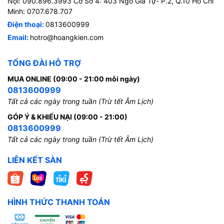
Nội: 090.896.3993 Cơ Sở 4: 403 Ngô Gia Tự- P.2, Q.10 Hồ Chí
Minh: 0707.678.707
Điện thoại:
0813600999
Email:
hotro@hoangkien.com
TỔNG ĐÀI HỖ TRỢ
MUA ONLINE (09:00 - 21:00 mỗi ngày)
0813600999
Tất cả các ngày trong tuần (Trừ tết Âm Lịch)
GÓP Ý & KHIẾU NẠI (09:00 - 21:00)
0813600999
Tất cả các ngày trong tuần (Trừ tết Âm Lịch)
LIÊN KẾT SÀN
HÌNH THỨC THANH TOÁN