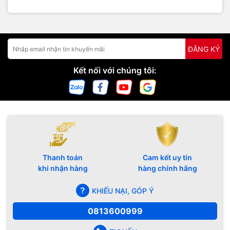
ĐĂNG KÝ
Kết nối với chúng tôi:
Thanh toán
Cam kết uy tín
khi nhận hàng
hàng chính hãng
KHIẾU NẠI, GÓP Ý
0813600999