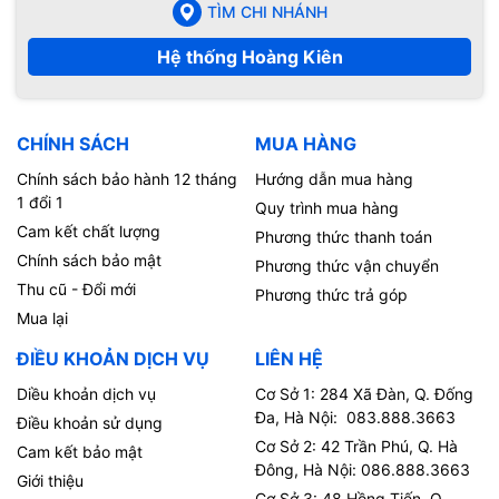
TÌM CHI NHÁNH
Hệ thống Hoàng Kiên
CHÍNH SÁCH
MUA HÀNG
Chính sách bảo hành 12 tháng
Hướng dẫn mua hàng
1 đổi 1
Quy trình mua hàng
Cam kết chất lượng
Phương thức thanh toán
Chính sách bảo mật
Phương thức vận chuyển
Thu cũ - Đổi mới
Phương thức trả góp
Mua lại
ĐIỀU KHOẢN DỊCH VỤ
LIÊN HỆ
Diều khoản dịch vụ
Cơ Sở 1: 284 Xã Đàn, Q. Đống
Đa, Hà Nội: 083.888.3663
Điều khoản sử dụng
Cơ Sở 2: 42 Trần Phú, Q. Hà
Cam kết bảo mật
Đông, Hà Nội: 086.888.3663
Giới thiệu
Cơ Sở 3: 48 Hồng Tiến, Q.