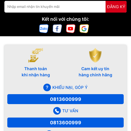
ĐĂNG KÝ
Kết nối với chúng tôi:
Thanh toán
Cam kết uy tín
khi nhận hàng
hàng chính hãng
KHIẾU NẠI, GÓP Ý
0813600999
TƯ VẤN
0813600999