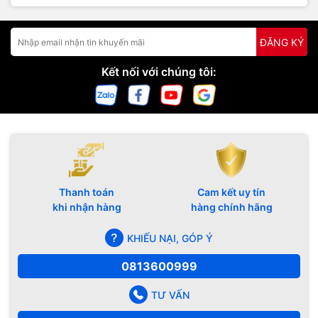
ĐĂNG KÝ
Kết nối với chúng tôi:
Thanh toán
Cam kết uy tín
khi nhận hàng
hàng chính hãng
KHIẾU NẠI, GÓP Ý
0813600999
TƯ VẤN