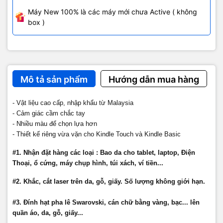
Máy New 100% là các máy mới chưa Active ( không
box )
Mô tả sản phẩm
Hướng dẫn mua hàng
- Vật liệu cao cấp, nhập khẩu từ Malaysia
- Cảm giác cầm chắc tay
- Nhiều màu để chọn lựa hơn
- Thiết kế riêng vừa vặn cho Kindle Touch và Kindle Basic
#1. Nhận đặt hàng các loại : Bao da cho tablet, laptop, Điện
Thoại, ổ cứng, máy chụp hình, túi xách, ví tiền...
#2. Khắc, cắt laser trên da, gỗ, giấy. Số lượng không giới hạn.
#3. Đính hạt pha lê Swarovski, cán chữ bằng vàng, bạc... lên
quần áo, da, gỗ, giấy...