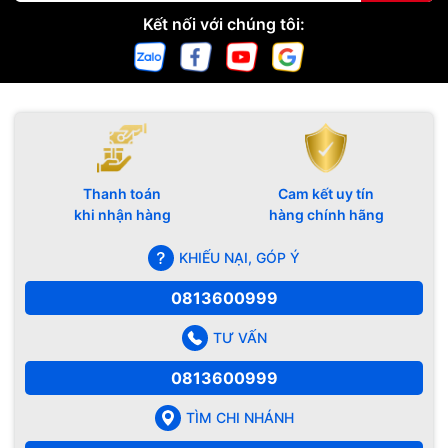
Kết nối với chúng tôi:
Thanh toán
Cam kết uy tín
khi nhận hàng
hàng chính hãng
KHIẾU NẠI, GÓP Ý
0813600999
TƯ VẤN
0813600999
TÌM CHI NHÁNH