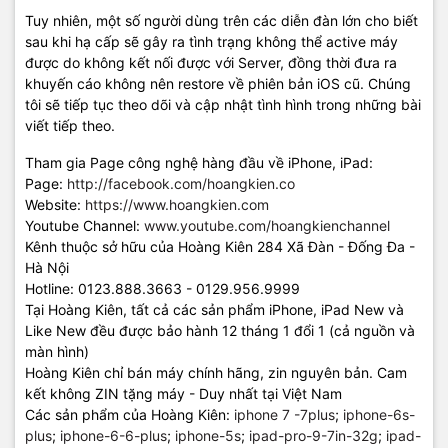
Tuy nhiên, một số người dùng trên các diễn đàn lớn cho biết
sau khi hạ cấp sẽ gây ra tình trạng không thể active máy
được do không kết nối được với Server, đồng thời đưa ra
khuyến cáo không nên restore về phiên bản iOS cũ. Chúng
tôi sẽ tiếp tục theo dõi và cập nhật tình hình trong những bài
viết tiếp theo.
Tham gia Page công nghệ hàng đầu về iPhone, iPad:
Page:
http://facebook.com/hoangkien.co
Website:
https://www.hoangkien.com
Youtube Channel:
www.youtube.com/hoangkienchannel
Kênh thuộc sở hữu của Hoàng Kiên 284 Xã Đàn - Đống Đa -
Hà Nội
Hotline: 0123.888.3663 - 0129.956.9999
Tại Hoàng Kiên, tất cả các sản phẩm iPhone, iPad New và
Like New đều được bảo hành 12 tháng 1 đổi 1 (cả nguồn và
màn hình)
Hoàng Kiên chỉ bán máy chính hãng, zin nguyên bản. Cam
kết không ZIN tặng máy - Duy nhất tại Việt Nam
Các sản phẩm của Hoàng Kiên:
iphone 7 -7plus
;
iphone-6s-
plus
;
iphone-6-6-plus
;
iphone-5s
;
ipad-pro-9-7in-32g
;
ipad-