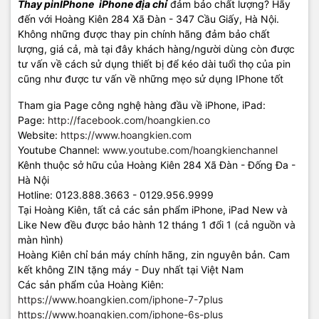
Thay pinIPhone
iPhone
địa chỉ
đảm bảo chất lượng? Hãy
đến với Hoàng Kiên 284 Xã Đàn - 347 Cầu Giấy, Hà Nội.
Không những được thay pin chính hãng đảm bảo chất
lượng, giá cả, mà tại đây khách hàng/người dùng còn được
tư vấn về cách sử dụng thiết bị để kéo dài tuổi thọ của pin
cũng như được tư vấn về những mẹo sử dụng IPhone tốt
Tham gia Page công nghệ hàng đầu về iPhone, iPad:
Page:
http://facebook.com/hoangkien.co
Website:
https://www.hoangkien.com
Youtube Channel:
www.youtube.com/hoangkienchannel
Kênh thuộc sở hữu của Hoàng Kiên 284 Xã Đàn - Đống Đa -
Hà Nội
Hotline: 0123.888.3663 - 0129.956.9999
Tại Hoàng Kiên, tất cả các sản phẩm iPhone, iPad New và
Like New đều được bảo hành 12 tháng 1 đổi 1 (cả nguồn và
màn hình)
Hoàng Kiên chỉ bán máy chính hãng, zin nguyên bản. Cam
kết không ZIN tặng máy - Duy nhất tại Việt Nam
Các sản phẩm của Hoàng Kiên:
https://www.hoangkien.com/iphone-7-7plus
https://www.hoangkien.com/iphone-6s-plus