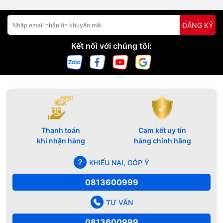
ĐĂNG KÝ
Kết nối với chúng tôi:
Thanh toán
Cam kết uy tín
khi nhận hàng
hàng chính hãng
KHIẾU NẠI, GÓP Ý
0813600999
TƯ VẤN
0813600999