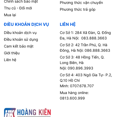
Chính sách bảo mật
Phương thức vận chuyển
Thu cũ - Đổi mới
Phương thức trả góp
Mua lại
ĐIỀU KHOẢN DỊCH VỤ
LIÊN HỆ
Diều khoản dịch vụ
Cơ Sở 1: 284 Xã Đàn, Q. Đống
Đa, Hà Nội: 083.888.3663
Điều khoản sử dụng
Cơ Sở 2: 42 Trần Phú, Q. Hà
Cam kết bảo mật
Đông, Hà Nội: 086.888.3663
Giới thiệu
Cơ Sở 3: 48 Hồng Tiến, Q.
Liên hệ
Long Biên, Hà
Nội: 090.896.3993
Cơ Sở 4: 403 Ngô Gia Tự- P.2,
Q.10 Hồ Chí
Minh: 0707.678.707
Mua hàng online:
0813.600.999