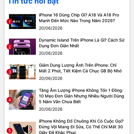
Tin tức nổi bật
iPhone 16 Dùng Chip Gì? A18 Và A18 Pro
Mạnh Đến Mức Nào Trong Năm 2026?
1
20/06/2026
Dynamic Island Trên iPhone Là Gì? Cách Sử
Dụng Đơn Giản Nhất
2
20/06/2026
Giảm Dung Lượng Ảnh Trên iPhone: Chỉ
Mất 2 Phút, Tiết Kiệm Cả Chục GB Bộ Nhớ
3
20/06/2026
Tăng Âm Lượng iPhone Không Tốn 1 Đồng:
10 Mẹo Đơn Giản Nhưng Nhiều Người Dùng
4
5 Năm Vẫn Chưa Biết
20/06/2026
iPhone Không Đổ Chuông Khi Có Cuộc Gọi?
Đừng Vội Mang Đi Sửa, Có Thể Chỉ Mất 30
5
Giây Để Khắc Phục