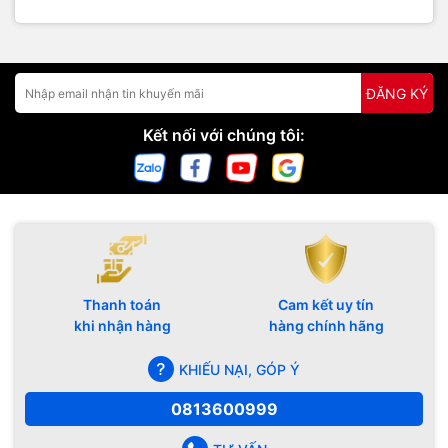
ĐĂNG KÝ
Kết nối với chúng tôi:
Thanh toán
Cam kết uy tín
khi nhận hàng
hàng chính hãng
KHIẾU NẠI, GÓP Ý
0813600999