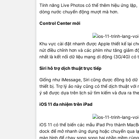
Tính năng Live Photos có thể thêm hiệu ứng lặp,
dòng nước chuyển động mượt mà hơn.
Control Center mới
Khu vực cài đặt nhanh được Apple thiết kế lại cho
nút điều chỉnh hơn và các phím như tăng giảm đ
nhất là kết nối dữ liệu mạng di động (3G/4G) có 
Siri hỗ trợ dịch thuật trực tiếp
Giống như iMessage, Siri cũng được đồng bộ dữ l
thiết bị. Trợ lý ảo này cũng có thể dịch thuật v
ý sẽ được dựa trên lịch sử tìm kiếm và đưa ra t
iOS 11 đa nhiệm trên iPad
iOS 11 có thể biến các mẫu iPad Pro thành MacB
dock để mở nhanh ứng dụng hoặc chuyển qua lại
màn hình để chạy song song hai phần mềm cùng l