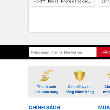
– dịch? Thực ra, iPhone đã có cách
cạnh 
giúp bạn hiểu nội dung ngay...
khôn
mà...
ĐĂN
Thanh toán
Cam kết uy tín
Gia
khi nhận hàng
hàng chính hãng
miễ
CHÍNH SÁCH
MUA