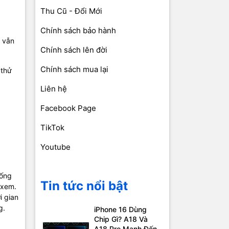
Thu Cũ - Đổi Mới
Chính sách bảo hành
g vẫn
Chính sách lên đời
Chính sách mua lại
 thử
Liên hệ
Facebook Page
TikTok
Youtube
rống
Tin tức nổi bật
 xem.
i gian
g.
iPhone 16 Dùng
Chip Gì? A18 Và
A18 Pro Mạnh Đến