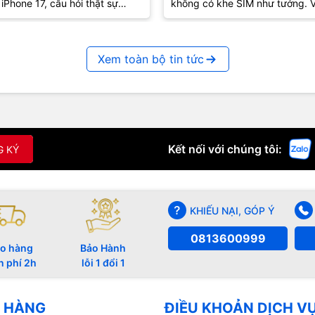
iPhone 17, câu hỏi thật sự
không có khe SIM như tưởng. V
g còn là “máy nào mạnh hơn”
iPhone 17e cũng vậy – tưởng q
mà lại...
Xem toàn bộ tin tức
Kết nối với chúng tôi:
G KÝ
KHIẾU NẠI, GÓP Ý
0813600999
o hàng
Bảo Hành
n phí 2h
lỗi 1 đổi 1
 HÀNG
ĐIỀU KHOẢN DỊCH V