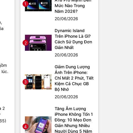
1
Mức Nào Trong
Năm 2026?
20/06/2026
e,
óa
Dynamic Island
Trên iPhone Là Gì?
Cách Sử Dụng Đơn
2
Giản Nhất
20/06/2026
 gồm
Giảm Dung Lượng
 lúc.
Ảnh Trên iPhone:
Chỉ Mất 2 Phút, Tiết
3
Kiệm Cả Chục GB
Bộ Nhớ
20/06/2026
a 2
Tăng Âm Lượng
iPhone Không Tốn 1
ử
Đồng: 10 Mẹo Đơn
265)
Giản Nhưng Nhiều
4
Người Dùng 5 Năm