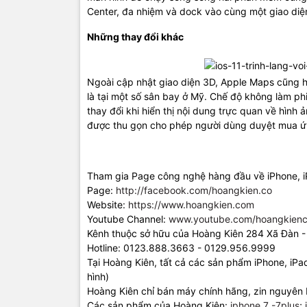
Center, đa nhiệm và dock vào cùng một giao diệ
Những thay đổi khác
Ngoài cập nhật giao diện 3D, Apple Maps cũng hỗ 
là tại một số sân bay ở Mỹ. Chế độ không làm ph
thay đổi khi hiển thị nội dung trực quan về hình 
được thu gọn cho phép người dùng duyệt mua 
Tham gia Page công nghệ hàng đầu về iPhone, 
Page:
http://facebook.com/hoangkien.co
Website:
https://www.hoangkien.com
Youtube Channel:
www.youtube.com/hoangkienc
Kênh thuộc sở hữu của Hoàng Kiên 284 Xã Đàn -
Hotline: 0123.888.3663 - 0129.956.9999
Tại Hoàng Kiên, tất cả các sản phẩm iPhone, iP
hình)
Hoàng Kiên chỉ bán máy chính hãng, zin nguyên 
Các sản phẩm của Hoàng Kiên:
iphone 7 -7plus
;