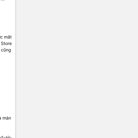
ớc mắt
 Store
h cũng
và màn
ad-air-