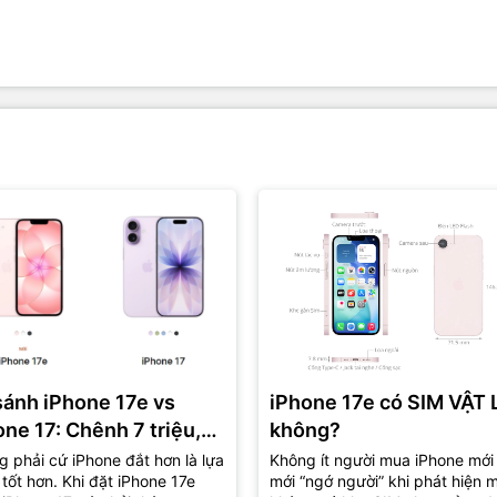
sánh iPhone 17e vs
iPhone 17e có SIM VẬT 
one 17: Chênh 7 triệu,
không?
là lựa chọn “đáng tiền”
 phải cứ iPhone đắt hơn là lựa
Không ít người mua iPhone mới
tốt hơn. Khi đặt iPhone 17e
mới “ngớ người” khi phát hiện 
?