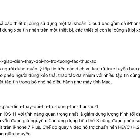
 cả các thiết bị cùng sử dụng một tài khoản iCloud bao gồm cả iPhon
g xóa tin nhắn trên một thiết bị, các thiết bị còn lại cũng sẽ bị x
p người dùng quản lý tập tin trên các dịch vụ lưu trữ trực tuyến bao
ho phép người dùng kéo thả, thao tác đa nhiệm với nhiều tập tin cùng
 tập tin trong bộ nhớ hệ điều hành như máy tính Mac.
OS 11 với tính năng quan trọng nhất là giảm dung lượng hình tối đ
ình vẫn được giữ nguyên. Các ứng dụng bên thứ 3 cũng được phép s
t trên iPhone 7 Plus. Chế độ quay video hỗ trợ chuẩn nén HEVC (H.
ợng giữa nguyên.