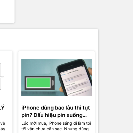
LÝ
iPhone dùng bao lâu thì tụt
Cách thiết 
pin? Dấu hiệu pin xuống
máy mượt h
cấp và lúc nên thay mới
trên iPhon
 về
Lúc mới mua, iPhone sáng đi làm tới
Nhiều chiếc iP
máy
tối vẫn chưa cần sạc. Nhưng dùng
đã tụt pin nhan