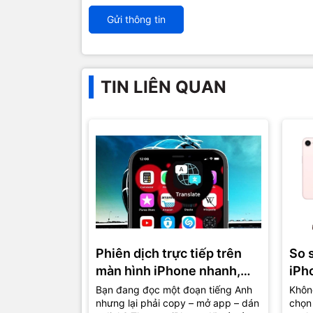
Gửi thông tin
TIN LIÊN QUAN
Phiên dịch trực tiếp trên
So 
màn hình iPhone nhanh,
iPh
gọn, lẹ
đâu 
Bạn đang đọc một đoạn tiếng Anh
Không
nhưng lại phải copy – mở app – dán
chọn 
hơn