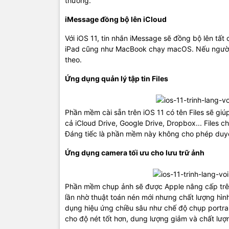
thường.
iMessage đồng bộ lên iCloud
Với iOS 11, tin nhắn iMessage sẽ đồng bộ lên tất
iPad cũng như MacBook chạy macOS. Nếu người dùn
theo.
Ứng dụng quản lý tập tin Files
Phần mềm cài sẵn trên iOS 11 có tên Files sẽ giú
cả iCloud Drive, Google Drive, Dropbox... Files c
Đáng tiếc là phần mềm này không cho phép duyệt
Ứng dụng camera tối ưu cho lưu trữ ảnh
Phần mềm chụp ảnh sẽ được Apple nâng cấp trên i
lần nhờ thuật toán nén mới nhưng chất lượng h
dụng hiệu ứng chiều sâu như chế độ chụp portrai
cho độ nét tốt hơn, dung lượng giảm và chất lư