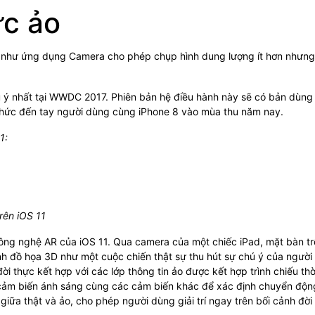
ực ảo
ũng như ứng dụng Camera cho phép chụp hình dung lượng ít hơn nhưn
 ý nhất tại WWDC 2017. Phiên bản hệ điều hành này sẽ có bản dùng
h thức đến tay người dùng cùng iPhone 8 vào mùa thu năm nay.
1:
rên iOS 11
 công nghệ AR của iOS 11. Qua camera của một chiếc iPad, mặt bàn t
ảnh đồ họa 3D như một cuộc chiến thật sự thu hút sự chú ý của người
ời thực kết hợp với các lớp thông tin ảo được kết hợp trình chiếu thờ
cảm biến ánh sáng cùng các cảm biến khác để xác định chuyển độn
iữa thật và ảo, cho phép người dùng giải trí ngay trên bối cảnh đời