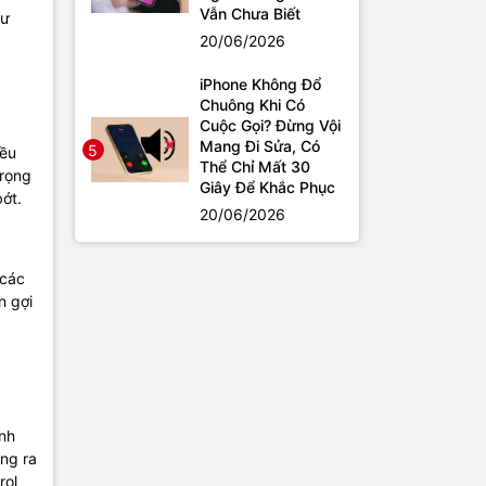
Vẫn Chưa Biết
hư
20/06/2026
iPhone Không Đổ
Chuông Khi Có
Cuộc Gọi? Đừng Vội
Mang Đi Sửa, Có
5
iều
Thể Chỉ Mất 30
trọng
Giây Để Khắc Phục
bớt.
20/06/2026
 các
n gợi
anh
ng ra
rol