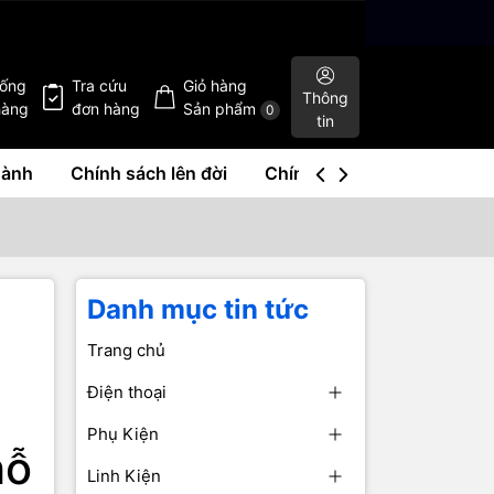
hống
Tra cứu
Giỏ hàng
Thông
hàng
đơn hàng
Sản phẩm
0
tin
hành
Chính sách lên đời
Chính sách mua lại
Liê
Danh mục tin tức
Trang chủ
Điện thoại
Phụ Kiện
hỗ
Linh Kiện