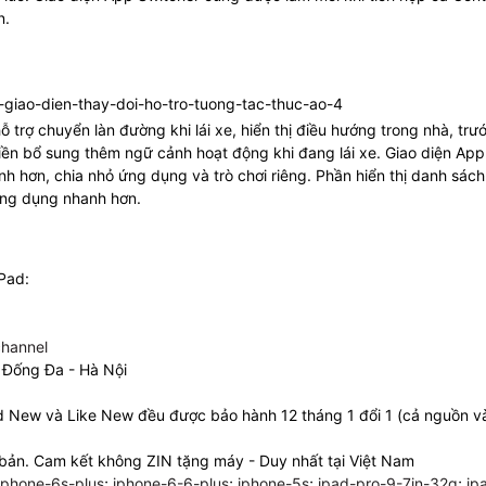
n.
trợ chuyển làn đường khi lái xe, hiển thị điều hướng trong nhà, trư
iền bổ sung thêm ngữ cảnh hoạt động khi đang lái xe. Giao diện App
ảnh hơn, chia nhỏ ứng dụng và trò chơi riêng. Phần hiển thị danh sác
ứng dụng nhanh hơn.
iPad:
hannel
 Đống Đa - Hà Nội
ad New và Like New đều được bảo hành 12 tháng 1 đổi 1 (cả nguồn 
bản. Cam kết không ZIN tặng máy - Duy nhất tại Việt Nam
iphone-6s-plus
;
iphone-6-6-plus
;
iphone-5s
;
ipad-pro-9-7in-32g
;
ip