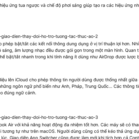
 hiệu ứng tua ngược và chế độ phơi sáng giúp tạo ra các hiệu ứng n
 phép bật/tắt các kết nối thông dung dụng ở vị trí thuận lợi hơn. Nh
ộ sáng, âm lượng nhạc đều được gói gọn trong một màn hình. Quan 
thể bật/tắt nhanh trong khi tính năng ít dùng như AirDrop được lược 
iệu lên iCloud cho phép thông tin người dùng được thống nhất giữa
ới những ngôn ngữ phổ biến như Anh, Pháp, Trung Quốc... Các thông ti
heo đúng ngữ cảnh.
ook Air với khả năng hoạt động đa nhiệm tốt hơn. Các máy sẽ có th
 tương tự như trên macOS. Người dùng cũng có thể kéo thả ứng dụ
úc. Giao diện App Switcher cũng được làm mới khi tích hợp cả Cont