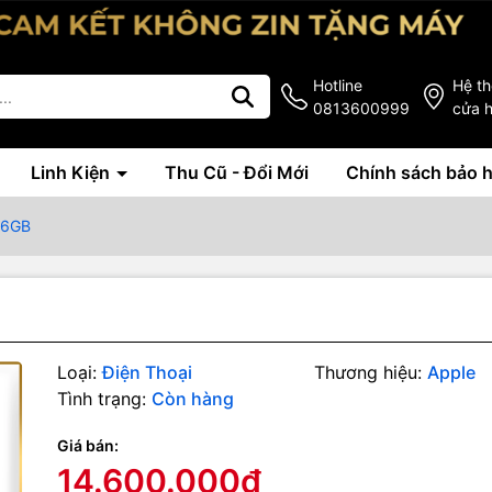
Hotline
Hệ t
0813600999
cửa 
Linh Kiện
Thu Cũ - Đổi Mới
Chính sách bảo 
56GB
Loại:
Điện Thoại
Thương hiệu:
Apple
Tình trạng:
Còn hàng
Giá bán:
14.600.000₫