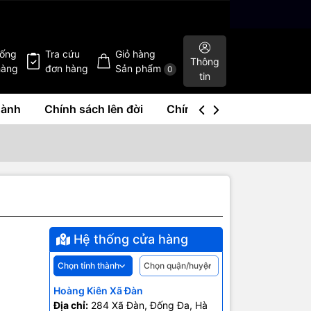
hống
Tra cứu
Giỏ hàng
Thông
hàng
đơn hàng
Sản phẩm
0
tin
hành
Chính sách lên đời
Chính sách mua lại
Liê
Hệ thống cửa hàng
Hoàng Kiên Xã Đàn
Địa chỉ:
284 Xã Đàn, Đống Đa, Hà