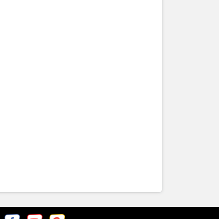
 mà và tích
ng. Từ việc
nh năng mới
 thuận tiện
thay vào đó