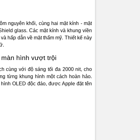
 OLED đã nâng cao trải nghiệm hiển thị của người dùng bằng
ng phản tối ưu và màu sắc phong phú. Không chỉ vậy, với sự
m nguyên khối, cùng hai mặt kính - mặt
 hiển thị HDR10 và Dolby Vision, màn hình của iPhone 15 ch
hield glass. Các mặt kính và khung viền
được phát sáng một cách chân thực, đem đến một thế giới mà
ức và hấp dẫn về mặt thẩm mỹ. Thiết kế này
rên lòng bàn tay bạn.
ữ.
 với sức mạnh vượt trội, hệ điều hành iOS
 màn hình vượt trội
i
ch cùng với độ sáng tối đa 2000 nit, cho
ong từng khung hình một cách hoàn hảo.
chiếc iPhone mới này là Apple A16 Bionic, mang lại mức hiệ
n hình OLED độc đáo, được Apple đặt tên
i thế hệ trước. Khi so sánh với chip A15 Bionic trên iPhone 14, 
sự nâng cấp đáng kể với CPU 6 nhân. Sự cải tiến này không c
uất nhanh hơn mà còn giảm thiểu tiêu thụ năng lượng, kéo dà
áy.