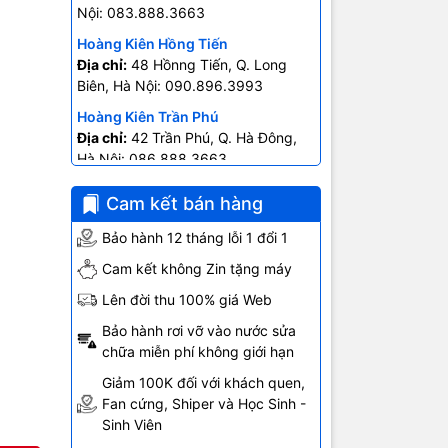
Nội: 083.888.3663
Hoàng Kiên Hồng Tiến
Địa chỉ:
48 Hồnng Tiến, Q. Long
Biên, Hà Nội: 090.896.3993
Hoàng Kiên Trần Phú
đến camera
Địa chỉ:
42 Trần Phú, Q. Hà Đông,
Hà Nội: 086.888.3663
 của chiếc
Hoàng Kiên Ngô Gia Tự
Cam kết bán hàng
Địa chỉ:
403 Ngô Gia Tự- P.2, Q.10
Hồ Chí Minh: 0707.678.707
Bảo hành 12 tháng lỗi 1 đổi 1
Cam kết không Zin tặng máy
u màn hình
Lên đời thu 100% giá Web
c đây. Kiểu
Bảo hành rơi vỡ vào nước sửa
 thiết bị.
chữa miễn phí không giới hạn
Giảm 100K đối với khách quen,
Fan cứng, Shiper và Học Sinh -
Sinh Viên