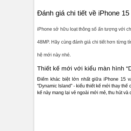
Đánh giá chi tiết về iPhone 15
Bên cạnh đ
iPhone sở hữu loạt thông số ấn tượng với c
lưng kính 
được cắt g
48MP. Hãy cùng đánh giá chi tiết hơn từng t
này đều dễ
hệ mới này nhé.
iPhone 
Thiết bị s
Thiết kế mới với kiểu màn hình “
phép người
Điểm khác biệt lớn nhất giữa iPhone 15 v
Đặc biệt, 
“Dynamic Island” - kiểu thiết kế mới thay thế 
là Super 
kế này mang lại vẻ ngoài mới mẻ, thu hút và d