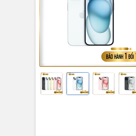
Thôn
Đánh gi
iPhone sở
chính 48M
smartphon
Thiết k
Điểm khác
“Dynamic I
thiết kế n