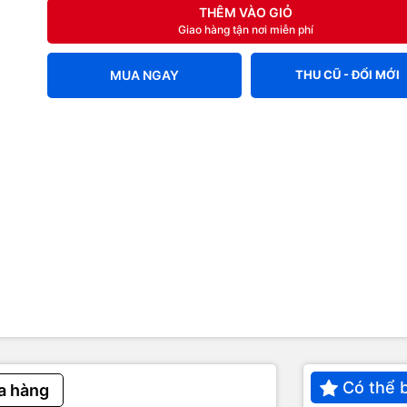
THÊM VÀO GIỎ
Giao hàng tận nơi miễn phí
MUA NGAY
THU CŨ - ĐỔI MỚI
Có thể 
a hàng