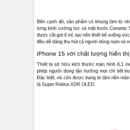
Công nghệ
lại độ tươ
Bên cạnh đó, sản phẩm có khung làm từ nhô
công nghệ
lưng kính cường lực và mặt trước Ceramic S
dung HDR 
được cắt gọt tỉ mỉ, tạo nên thiết kế vuông v
cấp ngay t
đều dễ dàng thu hút cả người dùng nam và n
Chipset
iPhone 15 với chất lượng hiển thị
toàn mớ
Thiết bị sở hữu kích thước màn hình 6,1 in
phép người dùng tận hưởng mọi chi tiết tr
Bên trong 
Đặc biệt, nó còn được trang bị tấm nền mà
trội so vớ
là Super Retina XDR OLED.
thể thấy 
một hiệu s
sử dụng m