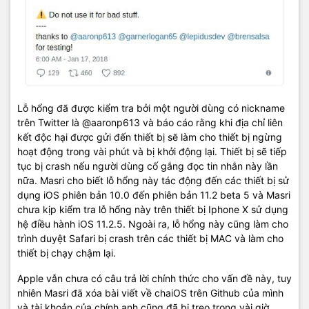
Lỗ hổng đã được kiểm tra bởi một người dùng có nickname
trên Twitter là @aaronp613 và báo cáo rằng khi địa chỉ liên
kết độc hại được gửi đến thiết bị sẽ làm cho thiết bị ngừng
hoạt động trong vài phút và bị khởi động lại. Thiết bị sẽ tiếp
tục bị crash nếu người dùng cố gắng đọc tin nhắn này lần
nữa. Masri cho biết lỗ hổng này tác động đến các thiết bị sử
dụng iOS phiên bản 10.0 đến phiên bản 11.2 beta 5 và Masri
chưa kịp kiểm tra lỗ hổng này trên thiết bị Iphone X sử dụng
hệ điều hành iOS 11.2.5. Ngoài ra, lỗ hổng này cũng làm cho
trình duyệt Safari bị crash trên các thiết bị MAC và làm cho
thiết bị chạy chậm lại.
Apple vẫn chưa có câu trả lời chính thức cho vấn đề này, tuy
nhiên Masri đã xóa bài viết về chaiOS trên Github của mình
và tài khoản của chính anh cũng đã bị treo trong vài giờ.