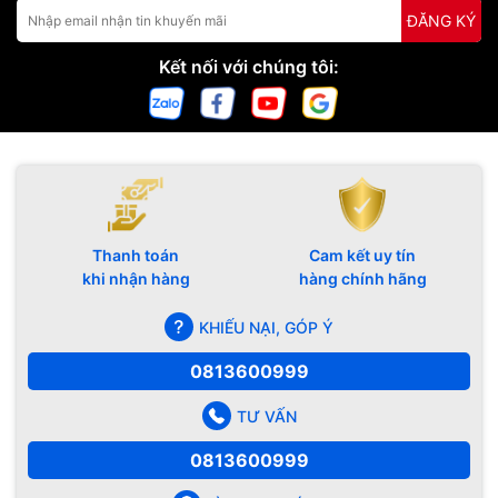
ĐĂNG KÝ
Kết nối với chúng tôi:
Thanh toán
Cam kết uy tín
khi nhận hàng
hàng chính hãng
KHIẾU NẠI, GÓP Ý
0813600999
TƯ VẤN
0813600999