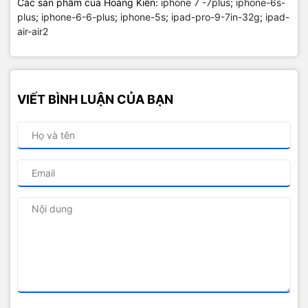
Các sản phẩm của Hoàng Kiên:
iphone 7 -7plus
;
iphone-6s-
plus
;
iphone-6-6-plus
;
iphone-5s
;
ipad-pro-9-7in-32g
;
ipad-
air-air2
VIẾT BÌNH LUẬN CỦA BẠN