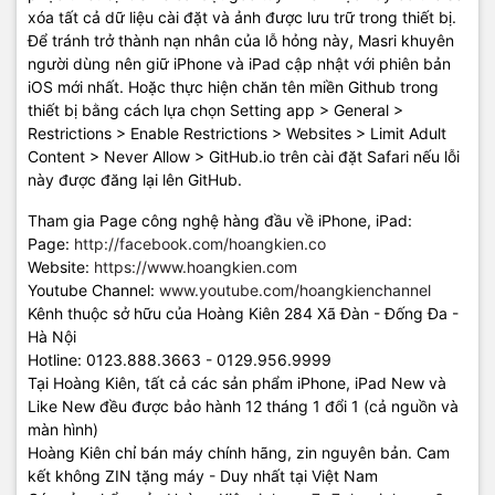
xóa tất cả dữ liệu cài đặt và ảnh được lưu trữ trong thiết bị.
Để tránh trở thành nạn nhân của lỗ hỏng này, Masri khuyên
người dùng nên giữ iPhone và iPad cập nhật với phiên bản
iOS mới nhất. Hoặc thực hiện chăn tên miền Github trong
thiết bị bằng cách lựa chọn Setting app > General >
Restrictions > Enable Restrictions > Websites > Limit Adult
Content > Never Allow > GitHub.io trên cài đặt Safari nếu lỗi
này được đăng lại lên GitHub.
Tham gia Page công nghệ hàng đầu về iPhone, iPad:
Page:
http://facebook.com/hoangkien.co
Website:
https://www.hoangkien.com
Youtube Channel:
www.youtube.com/hoangkienchannel
Kênh thuộc sở hữu của Hoàng Kiên 284 Xã Đàn - Đống Đa -
Hà Nội
Hotline: 0123.888.3663 - 0129.956.9999
Tại Hoàng Kiên, tất cả các sản phẩm iPhone, iPad New và
Like New đều được bảo hành 12 tháng 1 đổi 1 (cả nguồn và
màn hình)
Hoàng Kiên chỉ bán máy chính hãng, zin nguyên bản. Cam
kết không ZIN tặng máy - Duy nhất tại Việt Nam