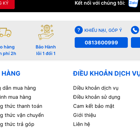
Kết nối với chúng tôi:
G KÝ
KHIẾU NẠI, GÓP Ý
0813600999
o hàng
Bảo Hành
n phí 2h
lỗi 1 đổi 1
 HÀNG
ĐIỀU KHOẢN DỊCH V
 dẫn mua hàng
Diều khoản dịch vụ
rình mua hàng
Điều khoản sử dụng
g thức thanh toán
Cam kết bảo mật
g thức vận chuyển
Giới thiệu
g thức trả góp
Liên hệ