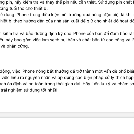
g pin, hãy kiểm tra và thay thế pin nếu cần thiết. Sử dụng pin chất
ng tuổi thọ cho thiết bị.
ử dụng iPhone trong điều kiện môi trường quá nóng, đặc biệt là khi
hiết bị theo hướng dẫn của nhà sản xuất để giữ cho nhiệt độ hoạt đ
 kiểm tra và bảo dưỡng định kỳ cho iPhone của bạn để đảm bảo rằ
Điều này bao gồm việc làm sạch bụi bẩn và chất bẩn từ các cổng và l
n và phần cứng.
 động, việc iPhone nóng bất thường đã trở thành một vấn đề phổ bi
 việc hiểu rõ nguyên nhân và áp dụng các biện pháp xử lý thích hợp
ách ổn định và an toàn trong thời gian dài. Hãy luôn lưu ý và chăm s
trải nghiệm sử dụng tốt nhất!