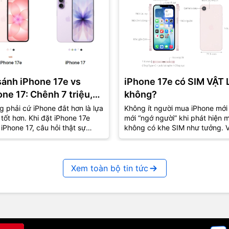
sánh iPhone 17e vs
iPhone 17e có SIM VẬT 
one 17: Chênh 7 triệu,
không?
là lựa chọn “đáng tiền”
 phải cứ iPhone đắt hơn là lựa
Không ít người mua iPhone mới
tốt hơn. Khi đặt iPhone 17e
mới “ngớ người” khi phát hiện 
?
iPhone 17, câu hỏi thật sự
không có khe SIM như tưởng. V
g còn là “máy nào mạnh hơn”
iPhone 17e cũng vậy – tưởng q
mà lại...
Xem toàn bộ tin tức