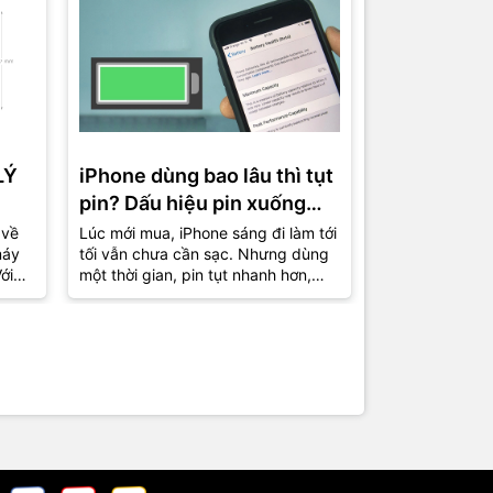
LÝ
iPhone dùng bao lâu thì tụt
Cách thiết 
pin? Dấu hiệu pin xuống
máy mượt h
cấp và lúc nên thay mới
trên iPhon
 về
Lúc mới mua, iPhone sáng đi làm tới
Nhiều chiếc iP
máy
tối vẫn chưa cần sạc. Nhưng dùng
đã tụt pin nhan
ới
một thời gian, pin tụt nhanh hơn,
máy nóng nhẹ 
uen
phần trăm nhảy liên tục, có hôm
còn “nuột” như
còn...
Nguyên nhân đô