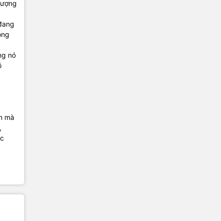
 lượng
 đang
ộng
ng nó
ỗ
ến mà
,
óc