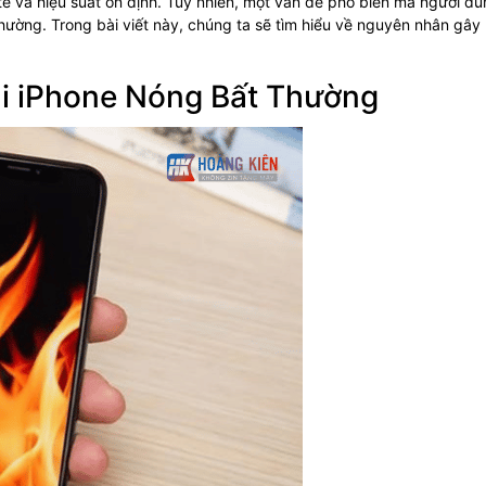
 tế và hiệu suất ổn định. Tuy nhiên, một vấn đề phổ biến mà người d
hường. Trong bài viết này, chúng ta sẽ tìm hiểu về nguyên nhân gây 
i iPhone Nóng Bất Thường