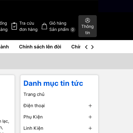
hống
Tra cứu
Giỏ hàng
Thông
hàng
đơn hàng
Sản phẩm
0
tin
hành
Chính sách lên đời
Chính sách mua lại
Liê
n
Danh mục tin tức
Trang chủ
Điện thoại
Phụ Kiện
 lạc,
h,
Linh Kiện