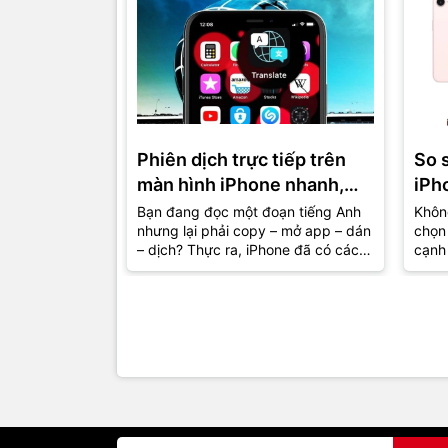
Phiên dịch trực tiếp trên
So 
màn hình iPhone nhanh,
iPh
gọn, lẹ
đâu 
Bạn đang đọc một đoạn tiếng Anh
Không
nhưng lại phải copy – mở app – dán
chọn 
hơn
– dịch? Thực ra, iPhone đã có cách
cạnh 
giúp bạn hiểu nội dung ngay...
khôn
mà...