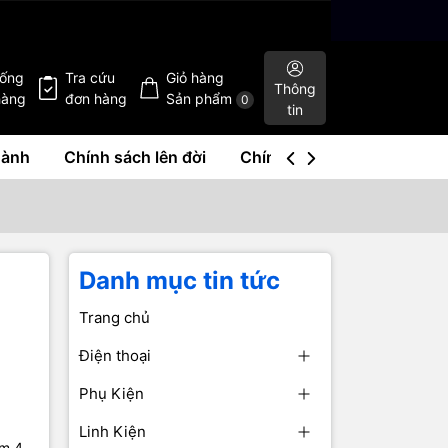
hống
Tra cứu
Giỏ hàng
Thông
hàng
đơn hàng
Sản phẩm
0
tin
hành
Chính sách lên đời
Chính sách mua lại
Liê
Danh mục tin tức
Trang chủ
Điện thoại
Phụ Kiện
Linh Kiện
ồm 4