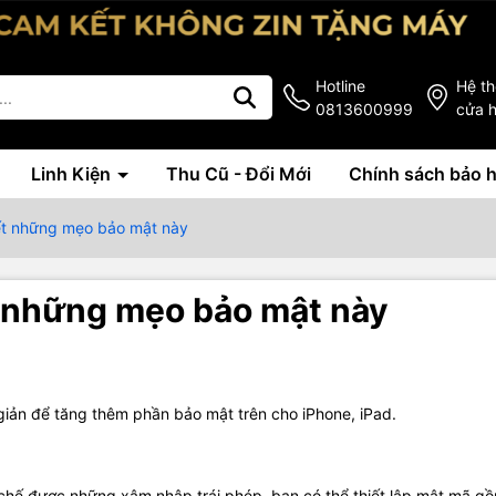
Hotline
Hệ t
0813600999
cửa 
Linh Kiện
Thu Cũ - Đổi Mới
Chính sách bảo 
ết những mẹo bảo mật này
 những mẹo bảo mật này
giản để tăng thêm phần bảo mật trên cho iPhone, iPad.
chế được những xâm nhập trái phép, bạn có thể thiết lập mật mã g