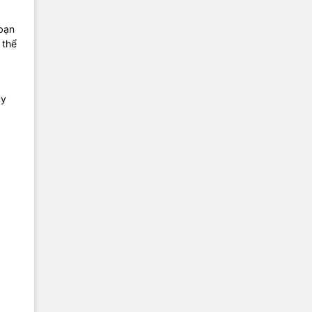
 bạn
 thể
ùy