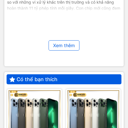
so với những vi xử lý khác trên thị trường và có khả năng
hoàn thành 11 tỷ phép tính mỗi giây. Con chip mới cũng đem
lại nhiều tính năng xử lý hình ảnh đỉnh cao như quay video
Dolby Vision, chụp ảnh Smart HDR 3 và Deep Fusion.
Bộ nhớ tối thiếu của iPhone 12 Pro Max đã được nâng lên
gấp đôi thành 128GB, giúp người dùng thoải mái lưu trữ dữ
liệu. Thời lượng pin của iPhone 12 Pro Max cũng thuộc hàng
Xem thêm
top trong thế giới smartphone. Chiếc điện thoại này hứa hẹn
sẽ đem lại 20 tiếng xem video liên tục cho người dùng
(tương đương với iPhone 11 Pro Max). Bạn chắc chắn sẽ có
một ngày làm việc và giải trí không ngừng nghỉ với chiếc
điện thoại này. iPhone 12 Pro Max cũng hỗ trợ sạc nhanh
Có thể bạn thích
18W và sạc không dây MagSafe 15W vô cùng tiện lợi và
nhanh chóng.
Camera xuyên màn đêm.
Máy quét LiDAR độc
nhất