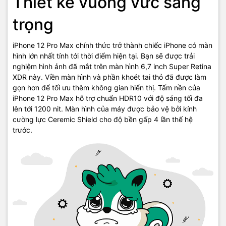
Thiết kế vuông vức sang
hữu iPhone 12 Pro Max, bạn sẽ được trải nghiệm tất cả những tinh
hoa mà Apple đã đặt vào sản phẩm của mình.
trọng
iPhone 12 Pro Max chính thức trở thành chiếc iPhone có màn
hình lớn nhất tính tới thời điểm hiện tại. Bạn sẽ được trải
nghiệm hình ảnh đã mắt trên màn hình 6,7 inch Super Retina
XDR này. Viền màn hình và phần khoét tai thỏ đã được làm
gọn hơn để tối ưu thêm không gian hiển thị. Tấm nền của
iPhone 12 Pro Max hỗ trợ chuẩn HDR10 với độ sáng tối đa
lên tới 1200 nit. Màn hình của máy được bảo vệ bởi kính
cường lực Ceremic Shield cho độ bền gấp 4 lần thế hệ
trước.