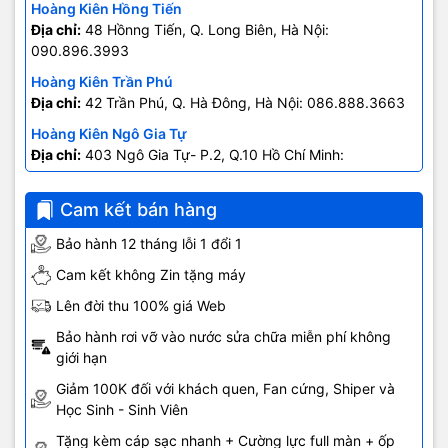
Hoàng Kiên Hồng Tiến
Máy quét LiDAR độc nhất
Địa chỉ:
48 Hồnng Tiến, Q. Long Biên, Hà Nội:
090.896.3993
iPhone 12 Pro Max sẽ đem lại cho người dùng hệ thống camera
Hoàng Kiên Trần Phú
chuyên nghiệp hàng đầu thị trường với nhiều nâng cấp đáng giá.
Địa chỉ:
42 Trần Phú, Q. Hà Đông, Hà Nội: 086.888.3663
Camera chính của máy có giữ nguyên độ phân giải 12MP nhưng có
cảm biến lớn hơn, cho kích thước điểm ảnh lên tới 1,7μm. Khẩu độ
Hoàng Kiên Ngô Gia Tự
được nâng lên ƒ/1.6 giúp tăng 22% khả năng thu sáng. Ống kính
Địa chỉ:
403 Ngô Gia Tự- P.2, Q.10 Hồ Chí Minh:
o
góc rộng cho góc chụp tới 120
, cho bạn những bức ảnh với nhiều
0707.678.707
chi tiết và cảnh vật xung quanh. Camera tele trên iPhone 12 Pro
Cam kết bán hàng
Max đã được tăng tiêu cự lên 65mm, cho khả năng zoom quang
học 2.5x, đưa bạn đến gần hơn với những vật thể ở xa. Camera
Bảo hành 12 tháng lỗi 1 đổi 1
của iPhone 12 Pro Max được trang bị tính năng Smat HDR 3, giúp
Cam kết không Zin tặng máy
đem lại độ sáng đồng đều cho từng chi tiết, đem lại những bức
hình rực rỡ ngay cả trong điều kiện ngược sáng.
Lên đời thu 100% giá Web
Bảo hành rơi vỡ vào nước sửa chữa miễn phí không
giới hạn
Giảm 100K đối với khách quen, Fan cứng, Shiper và
Học Sinh - Sinh Viên
Tặng kèm cáp sạc nhanh + Cường lực full màn + ốp