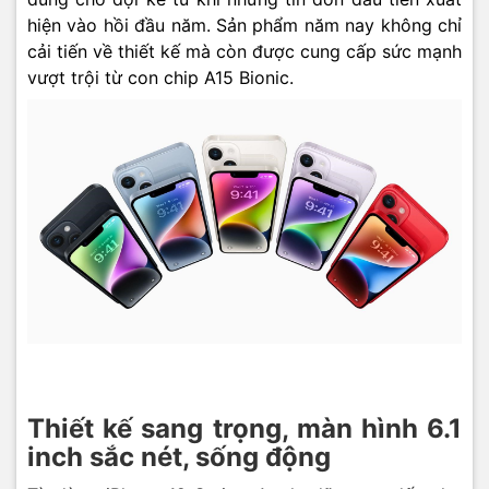
hiện vào hồi đầu năm. Sản phẩm năm nay không chỉ
cải tiến về thiết kế mà còn được cung cấp sức mạnh
vượt trội từ con chip A15 Bionic.
Với cụm camera kép này, iPhone 14 có thể cải thiện chất
lượng chụp hình ở mọi chế độ: chụp chân dung, xóa
phông, zoom quang học 2x, hay thậm chí là khả năng
chụp đêm cũng nhanh hơn gấp 2 lần. Điện thoại cũng có
khả năng quay video với độ chi tiết tốt, ổn định, chất
lượng 4K, HD 1080P,..., giúp người dùng ghi lại mọi
Thiết kế sang trọng, màn hình 6.1
khoảnh khắc đáng nhớ trong cuộc sống. Với chiếc iPhone
inch sắc nét, sống động
14, bạn có thể thỏa sức sáng tạo chụp những bức ảnh ở