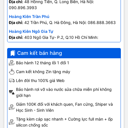
Địa chỉ:
48 Hồnng Tiến, Q. Long Biên, Hà Nội:
090.896.3993
Hoàng Kiên Trần Phú
Địa chỉ:
42 Trần Phú, Q. Hà Đông, Hà Nội: 086.888.3663
Hoàng Kiên Ngô Gia Tự
Địa chỉ:
403 Ngô Gia Tự- P.2, Q.10 Hồ Chí Minh:
0707.678.707
Cam kết bán hàng
Bảo hành 12 tháng lỗi 1 đổi 1
Cam kết không Zin tặng máy
Không chỉ có hiệu năng được nâng cấp, thời lượng pin
Lên đời thu 100% giá Web
của iPhone 14 cũng được cải thiện đáng kể. Đây chính là
Bảo hành rơi vỡ vào nước sửa chữa miễn phí không
điểm cộng cho Apple khi chiếc iPhone 14 có thể sử dụng
giới hạn
tối đa lên tới 20 giờ khi phát video. Apple cũng trang bị
cho máy khả năng sạc nhanh tối đa 20W, người dùng có
Giảm 100K đối với khách quen, Fan cứng, Shiper và
Học Sinh - Sinh Viên
thể sạc đầy 50% viên pin chỉ trong vòng 30 phút. Với
chiếc iPhone 14, bạn có thể yên tâm xử lý các công việc
Tặng kèm cáp sạc nhanh + Cường lực full màn + ốp
trong suốt một ngày dài. Nếu điện thoại hết pin, bạn
silicon chống sốc