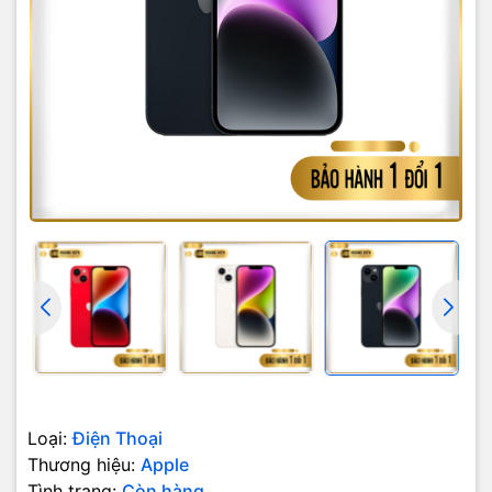
Thiết kế sang trọng, màn hình 6.1
inch sắc nét, sống động
Từ dòng iPhone 12 Series, Apple đã mang đến cho iPhone
kiểu dáng thiết kế sang trọng từ những góc cạnh vuông
vức. Năm nay, dòng iPhone 14 Series có thiết kế không
thay đổi quá nhiều. Phần lưng máy phẳng, các cạnh
vuông mang phong cách của những chiếc iPhone 5 đời
đầu. Máy có trọng lượng chỉ khoảng 172g và độ dày
7.8mm, tạo cảm giác thoải mái khi cầm trên tay sử dụng.
iPhone 14 ánh lên vẻ đẹp hiện đại, sang trọng từ mọi góc
nhìn.
Loại:
Điện Thoại
Thương hiệu:
Apple
Tình trạng:
Còn hàng