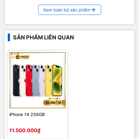
Năm ngoái, Apple lần đầu giới thiệu đến người dùng
kiểu thiết kế cụm camera xếp chéo vô cùng độc
Xem toàn bộ sản phẩm
đáo. Chiếc iPhone 14 năm nay vẫn giữ lại phong
cách thiết kế của người tiền nhiệm. Mô-đun camera
vuông ở mặt sau chứa cụm camera kép độ phân
SẢN PHẨM LIÊN QUAN
giải 12MP, khẩu độ f/1.5 giúp ổn định hình ảnh
quang học. Trong khi đó, ống kính góc rộng còn lại
có khẩu độ f/2.4, giúp người dùng có thể chụp được
những bức ảnh với không gian được mở rộng lên tới
120 độ. Mặc dù trông có vẻ không có gì thay đổi
nhưng các cảm biến trên iPhone 14 lớn hơn, cải
thiện khả năng chụp thiếu sáng lên tới 49%.
iPhone 14 256GB
11.500.000₫