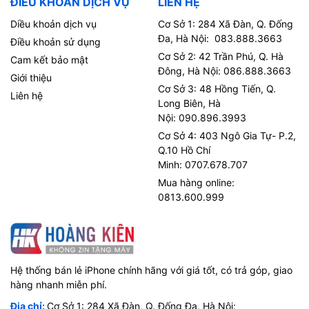
ĐIỀU KHOẢN DỊCH VỤ
LIÊN HỆ
Diều khoản dịch vụ
Cơ Sở 1: 284 Xã Đàn, Q. Đống
Đa, Hà Nội: 083.888.3663
Điều khoản sử dụng
Cơ Sở 2: 42 Trần Phú, Q. Hà
Cam kết bảo mật
Đông, Hà Nội: 086.888.3663
Giới thiệu
Cơ Sở 3: 48 Hồng Tiến, Q.
Liên hệ
Long Biên, Hà
Nội: 090.896.3993
Cơ Sở 4: 403 Ngô Gia Tự- P.2,
Q.10 Hồ Chí
Minh: 0707.678.707
Mua hàng online:
0813.600.999
Hệ thống bán lẻ iPhone chính hãng với giá tốt, có trả góp, giao
hàng nhanh miễn phí.
Địa chỉ:
Cơ Sở 1: 284 Xã Đàn, Q. Đống Đa, Hà Nội: