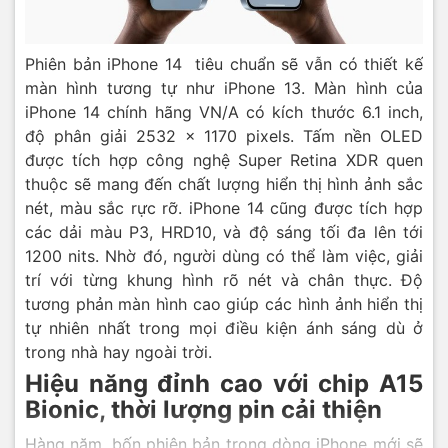
Phiên bản iPhone 14 tiêu chuẩn sẽ vẫn có thiết kế
màn hình tương tự như iPhone 13. Màn hình của
iPhone 14 chính hãng VN/A có kích thước 6.1 inch,
độ phân giải 2532 x 1170 pixels. Tấm nền OLED
được tích hợp công nghệ Super Retina XDR quen
thuộc sẽ mang đến chất lượng hiển thị hình ảnh sắc
nét, màu sắc rực rỡ. iPhone 14 cũng được tích hợp
các dải màu P3, HRD10, và độ sáng tối đa lên tới
1200 nits. Nhờ đó, người dùng có thể làm việc, giải
trí với từng khung hình rõ nét và chân thực. Độ
tương phản màn hình cao giúp các hình ảnh hiển thị
tự nhiên nhất trong mọi điều kiện ánh sáng dù ở
trong nhà hay ngoài trời.
Hiệu năng đỉnh cao với chip A15
Bionic, thời lượng pin cải thiện
Hàng năm, bốn phiên bản trong dòng iPhone mới sẽ