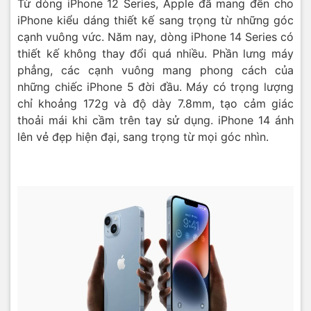
đa chế độ, hiệu ứng phong phú. Mặt trước của điện thoại
Từ dòng iPhone 12 Series, Apple đã mang đến cho
là camera selfie 12MP, giúp người dùng chụp những bức
iPhone kiểu dáng thiết kế sang trọng từ những góc
ảnh “tự sướng” hoặc tham gia vào những cuộc họp trực
cạnh vuông vức. Năm nay, dòng iPhone 14 Series có
tuyến, cuộc gọi video với chất lượng tốt nhất.
thiết kế không thay đổi quá nhiều. Phần lưng máy
phẳng, các cạnh vuông mang phong cách của
những chiếc iPhone 5 đời đầu. Máy có trọng lượng
chỉ khoảng 172g và độ dày 7.8mm, tạo cảm giác
thoải mái khi cầm trên tay sử dụng. iPhone 14 ánh
lên vẻ đẹp hiện đại, sang trọng từ mọi góc nhìn.