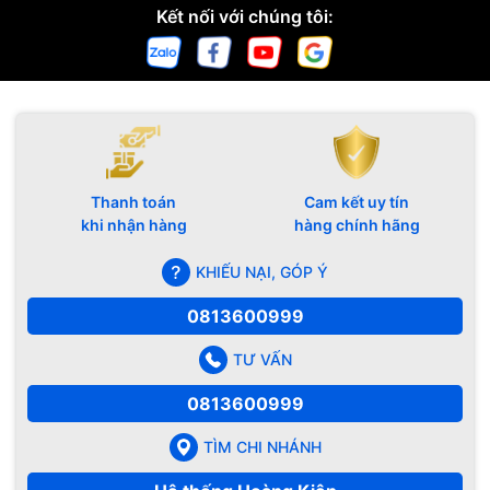
Kết nối với chúng tôi:
Thanh toán
Cam kết uy tín
khi nhận hàng
hàng chính hãng
KHIẾU NẠI, GÓP Ý
0813600999
TƯ VẤN
0813600999
TÌM CHI NHÁNH