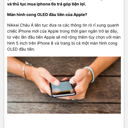
và th
ủ t
ục mua iphone 6s tr
ả góp ti
ện l
ợi.
Màn hình cong OLED đầu tiên của Apple?
Nikkei Châu Á liên tục đưa ra các thông tin rò rỉ xung quanh
chiếc iPhone mới của Apple trong thời gian ngắn trở lại đây,
từ việc lần đầu tiên Apple sẽ mở rộng thêm tùy chọn với màn
hình 5 inch trên iPhone 8 và trang bị cả một màn hình cong
OLED đầu tiên.