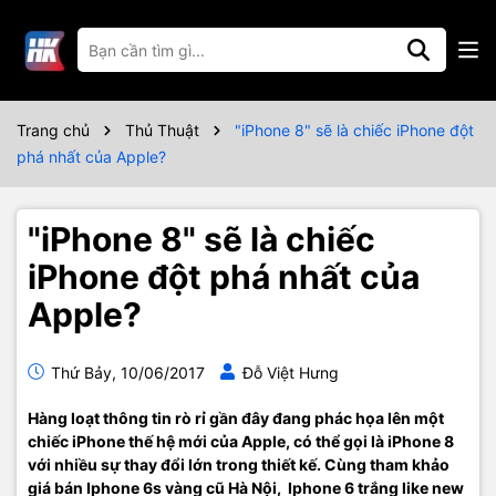
Trang chủ
Thủ Thuật
"iPhone 8" sẽ là chiếc iPhone đột
phá nhất của Apple?
"iPhone 8" sẽ là chiếc
iPhone đột phá nhất của
Apple?
Thứ Bảy, 10/06/2017
Đỗ Việt Hưng
Hàng lo
ạt thông tin rò r
ỉ gần đây đang phác h
ọa lên m
ột
chiếc iPhone thế hệ mới của Apple, có th
ể gọi là iPhone 8
v
ới nhiều sự thay đổi lớn trong thiết kế. Cùng tham kh
ảo
giá bán Iphone 6s vàng cũ Hà N
ội, Iphone 6 tr
ắng like new