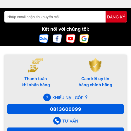
ĐĂNG KÝ
Kết nối với chúng tôi:
Thanh toán
Cam kết uy tín
khi nhận hàng
hàng chính hãng
KHIẾU NẠI, GÓP Ý
0813600999
TƯ VẤN