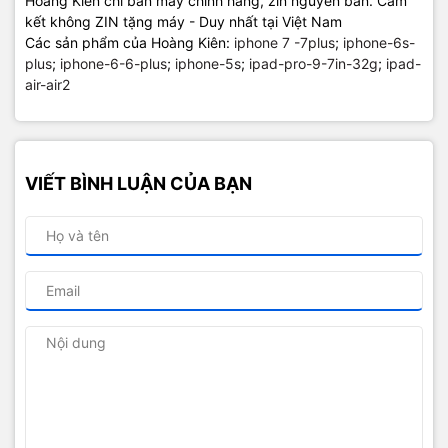
Hoàng Kiên chỉ bán máy chính hãng, zin nguyên bản. Cam
kết không ZIN tặng máy - Duy nhất tại Việt Nam
Các sản phẩm của Hoàng Kiên:
iphone 7 -7plus
;
iphone-6s-
plus
;
iphone-6-6-plus
;
iphone-5s
;
ipad-pro-9-7in-32g
;
ipad-
air-air2
VIẾT BÌNH LUẬN CỦA BẠN