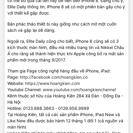
có thể bỏ qua cái tên này để tiến đến iPhone 8. Đáng chú ý,
Elite Daily thông tin, iPhone 8 sẽ có một phiên bản gây chú ý
với thiết kế gập được.
Bản phác thảo thiết bị này giống như cách mở một cuốn
sách và gập lại dễ dàng.
Ngoài ra, Elite Daily cũng cho biết, iPhone 8 cũng sẽ có 3
kích thước màn hình, điều mà nhiều trang tin và Nikkei Châu
Á cho rằng sẽ thành hiện thực khi Apple công bố ra mắt sản
phẩm mới trong tháng 9/2017.
Tham gia Page công nghệ hàng đầu về iPhone, iPad:
Page:
http://facebook.com/hoangkien.co
Website:
https://www.hoangkien.com
Youtube Channel:
www.youtube.com/hoangkienchannel
Kênh thuộc sở hữu của Hoàng Kiên 284 Xã Đàn - Đống Đa -
Hà Nội
Hotline: 0123.888.3663 - 0129.956.9999
Tại Hoàng Kiên, tất cả các sản phẩm iPhone, iPad New và
Like New đều được bảo hành 12 tháng 1 đổi 1 (cả nguồn và
màn hình)