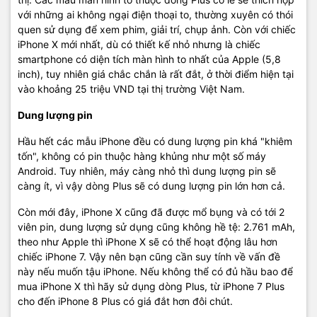
với những ai không ngại điện thoại to, thường xuyên có thói
quen sử dụng để xem phim, giải trí, chụp ảnh. Còn với chiếc
iPhone X mới nhất, dù có thiết kế nhỏ nhưng là chiếc
smartphone có diện tích màn hình to nhất của Apple (5,8
inch), tuy nhiên giá chắc chắn là rất đắt, ở thời điểm hiện tại
vào khoảng 25 triệu VND tại thị trường Việt Nam.
Dung lượng pin
Hầu hết các mẫu iPhone đều có dung lượng pin khá "khiêm
tốn", không có pin thuộc hàng khủng như một số máy
Android. Tuy nhiên, máy càng nhỏ thì dung lượng pin sẽ
càng ít, vì vậy dòng Plus sẽ có dung lượng pin lớn hơn cả.
Còn mới đây, iPhone X cũng đã được mổ bụng và có tới 2
viên pin, dung lượng sử dụng cũng không hề tệ: 2.761 mAh,
theo như Apple thì iPhone X sẽ có thể hoạt động lâu hơn
chiếc iPhone 7. Vậy nên bạn cũng cần suy tính về vấn đề
này nếu muốn tậu iPhone. Nếu không thể có đủ hầu bao để
mua iPhone X thì hãy sử dụng dòng Plus, từ iPhone 7 Plus
cho đến iPhone 8 Plus có giá đắt hơn đôi chút.