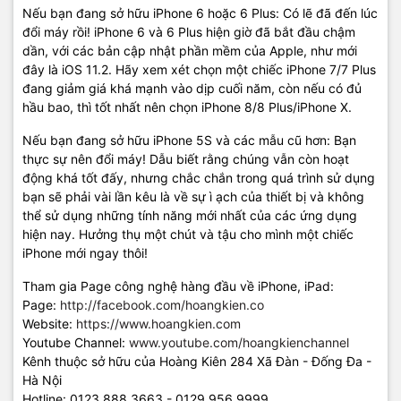
Nếu bạn đang sở hữu iPhone 6 hoặc 6 Plus: Có lẽ đã đến lúc
đổi máy rồi! iPhone 6 và 6 Plus hiện giờ đã bắt đầu chậm
dần, với các bản cập nhật phần mềm của Apple, như mới
đây là iOS 11.2. Hãy xem xét chọn một chiếc iPhone 7/7 Plus
đang giảm giá khá mạnh vào dịp cuối năm, còn nếu có đủ
hầu bao, thì tốt nhất nên chọn iPhone 8/8 Plus/iPhone X.
Nếu bạn đang sở hữu iPhone 5S và các mẫu cũ hơn: Bạn
thực sự nên đổi máy! Dẫu biết rằng chúng vẫn còn hoạt
động khá tốt đấy, nhưng chắc chắn trong quá trình sử dụng
bạn sẽ phải vài lần kêu là về sự ì ạch của thiết bị và không
thể sử dụng những tính năng mới nhất của các ứng dụng
hiện nay. Hưởng thụ một chút và tậu cho mình một chiếc
iPhone mới ngay thôi!
Tham gia Page công nghệ hàng đầu về iPhone, iPad:
Page:
http://facebook.com/hoangkien.co
Website:
https://www.hoangkien.com
Youtube Channel:
www.youtube.com/hoangkienchannel
Kênh thuộc sở hữu của Hoàng Kiên 284 Xã Đàn - Đống Đa -
Hà Nội
Hotline: 0123.888.3663 - 0129.956.9999