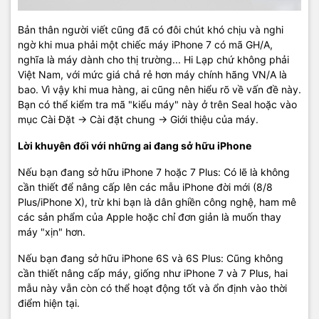
Bản thân người viết cũng đã có đôi chút khó chịu và nghi
ngờ khi mua phải một chiếc máy iPhone 7 có mã GH/A,
nghĩa là máy dành cho thị trường... Hi Lạp chứ không phải
Việt Nam, với mức giá chả rẻ hơn máy chính hãng VN/A là
bao. Vì vậy khi mua hàng, ai cũng nên hiểu rõ về vấn đề này.
Bạn có thể kiểm tra mã "kiểu máy" này ở trên Seal hoặc vào
mục Cài Đặt -> Cài đặt chung -> Giới thiệu của máy.
Lời khuyên đối với những ai đang sở hữu iPhone
Nếu bạn đang sở hữu iPhone 7 hoặc 7 Plus: Có lẽ là không
cần thiết để nâng cấp lên các mẫu iPhone đời mới (8/8
Plus/iPhone X), trừ khi bạn là dân ghiền công nghệ, ham mê
các sản phẩm của Apple hoặc chỉ đơn giản là muốn thay
máy "xịn" hơn.
Nếu bạn đang sở hữu iPhone 6S và 6S Plus: Cũng không
cần thiết nâng cấp máy, giống như iPhone 7 và 7 Plus, hai
mẫu này vẫn còn có thể hoạt động tốt và ổn định vào thời
điểm hiện tại.