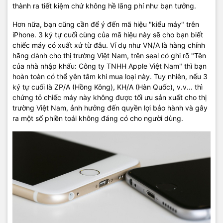
thành ra tiết kiệm chứ không hề lãng phí như bạn tưởng.
Hơn nữa, bạn cũng cần để ý đến mã hiệu "kiểu máy" trên
iPhone. 3 ký tự cuối cùng của mã hiệu này sẽ cho bạn biết
chiếc máy có xuất xứ từ đâu. Ví dụ như VN/A là hàng chính
hãng dành cho thị trường Việt Nam, trên seal có ghi rõ "Tên
của nhà nhập khẩu: Công ty TNHH Apple Việt Nam" thì bạn
hoàn toàn có thể yên tâm khi mua loại này. Tuy nhiên, nếu 3
ký tự cuối là ZP/A (Hồng Kông), KH/A (Hàn Quốc), v.v... thì
chứng tỏ chiếc máy này không được tối ưu sản xuất cho thị
trường Việt Nam, ảnh hưởng đến quyền lợi bảo hành và gây
ra một số phiền toái không đáng có cho người dùng.