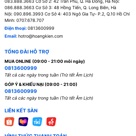
083.888.3663 Cơ Sở 2: 42 Trần Phú, Q. Hà Đông, Hà Nội:
086.888.3663 Cơ Sở 3: 48 Hồng Tiến, Q. Long Biên, Hà
Nội: 090.896.3993 Cơ Sở 4: 403 Ngô Gia Tự- P.2, Q.10 Hồ Chí
Minh: 0707.678.707
Điện thoại:
0813600999
Email:
hotro@hoangkien.com
TỔNG ĐÀI HỖ TRỢ
MUA ONLINE (09:00 - 21:00 mỗi ngày)
0813600999
Tất cả các ngày trong tuần (Trừ tết Âm Lịch)
GÓP Ý & KHIẾU NẠI (09:00 - 21:00)
0813600999
Tất cả các ngày trong tuần (Trừ tết Âm Lịch)
LIÊN KẾT SÀN
HÌNH THỨC THANH TOÁN