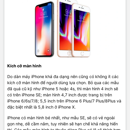
Kích cỡ màn hình
Do dàn máy iPhone khá đa dạng nên cũng có không ít các
kích cỡ màn hình để người dùng lựa chọn. Bỏ qua các mẫu
đã quá cũ kỹ như iPhone 5 hoặc 4s, thì màn hình 4 inch sẽ
có trên iPhone SE; màn hình 4,7 inch được trang bị trên
iPhone 6/6s/7/8; 5,5 inch trên iPhone 6 Plus/7 Plus/8Plus và
đặc biệt nhất là 5,8 inch ở iPhone X.
iPhone có màn hình bé nhất, như mẫu SE, sẽ có vẻ ngoài
gọn nhẹ, dễ cầm nắm, tuy nhiên sẽ hạn chế khả năng hiển
thị. Các mẫu màn hình to thuộc dòng Plus có lẽ sẽ thích hợp