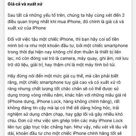
Giá cả và xuất xứ
Sau tất cả những yếu tố trên, chúng ta hãy cùng xét đến 2
điều quan trọng nhất khi mua iPhone, đó chính là giá cả và
xuất xứ của iPhone
Đối với việc tậu một chiếc iPhone, thì bạn hãy coi số tiền
mình bỏ ra như một khoản đầu tư, bởi một chiếc smartphone
trong thời đại hiện nay không chỉ đơn thuần là thiết bị liên
lạc, nó còn đóng vai trò là camera, máy quay, ghi âm, nơi lưu
trữ dữ liệu, giải trí, hay thậm chí là một máy tính bỏ túi.
Hãy đừng nói đến một mức giá cụ thể, mà cần phải biết
rằng, một chiếc smartphone tuy giá cao và có xuất xứ rõ
ràng nhưng chất lượng tốt chắc chắn sẽ có thể được sử
dụng trong vòng nhiều năm, khác hẳn với những mẫu giá rẻ
(iPhone dựng, iPhone Lock, hàng không chính hãng), rất
không đáng tin cậy mà lại có thể dễ dàng hỏng hóc, trải
nghiệm sử dụng chậm chạp, hay gặp lỗi và gây nhiều khó
chịu. Đơn cử như việc sim ghép trên các máy iPhone Lock
liên tục gặp trục trặc chẳng hạn. Như vậy, nếu xét về lâu về
dài, khoản đầu tư cho một chiếc iPhone chính hãng tốt sẽ