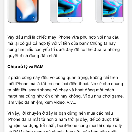
Vậy đâu mới là chiếc máy iPhone vừa phù hợp với nhu cầu
mà lại có giá cả hợp lý với ví tiền của bạn? Chúng ta hãy
cùng tìm hiểu các yếu tố dưới đây để có thể đưa ra những
quyết định đúng đắn nhất:
Chíp xử lý và RAM
2 phần cứng này đều vô cùng quan trọng, không chỉ trên
mỗi iPhone mà là tất cả các loại điện thoại. Nó sẽ cho chúng
ta biết liệu smartphone có chạy và hoạt động một cách
mượt mà cũng như ổn định hay không. Ví dụ như chơi game,
làm việc đa nhiệm, xem video, v.v...
Vì vậy, lời khuyên ở đây là bạn đừng nên mua các mẫu
iPhone đã ra mắt từ hơn 3 năm trở lại đây, để có được trải
nghiệm sử dụng tốt nhất, bởi iPhone càng mới thì chíp xử lý
và RAM càng mạnh và nhanh, hơn nữa các bản cập nhật