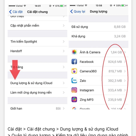
Cài đặt > Cài đặt chung > Dung lượng & sử dụng iCloud
> Quản lý dung lượng > Kiểm tra dữ liệu ứng dụng nào phình