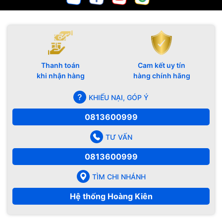
Thanh toán
Cam kết uy tín
khi nhận hàng
hàng chính hãng
KHIẾU NẠI, GÓP Ý
0813600999
TƯ VẤN
0813600999
TÌM CHI NHÁNH
Hệ thống Hoàng Kiên