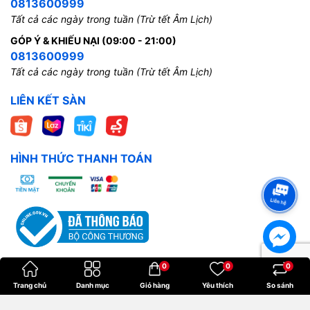
0813600999
Tất cả các ngày trong tuần (Trừ tết Âm Lịch)
GÓP Ý & KHIẾU NẠI (09:00 - 21:00)
0813600999
Tất cả các ngày trong tuần (Trừ tết Âm Lịch)
LIÊN KẾT SÀN
HÌNH THỨC THANH TOÁN
0
0
0
Trang chủ
Danh mục
Giỏ hàng
Yêu thích
So sánh
Bản quyền thuộc về
Hoangkien
.