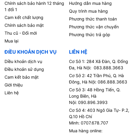
Chính sách bảo hành 12 tháng
Hướng dẫn mua hàng
1 đổi 1
Quy trình mua hàng
Cam kết chất lượng
Phương thức thanh toán
Chính sách bảo mật
Phương thức vận chuyển
Thu cũ - Đổi mới
Phương thức trả góp
Mua lại
ĐIỀU KHOẢN DỊCH VỤ
LIÊN HỆ
Diều khoản dịch vụ
Cơ Sở 1: 284 Xã Đàn, Q. Đống
Đa, Hà Nội: 083.888.3663
Điều khoản sử dụng
Cơ Sở 2: 42 Trần Phú, Q. Hà
Cam kết bảo mật
Đông, Hà Nội: 086.888.3663
Giới thiệu
Cơ Sở 3: 48 Hồng Tiến, Q.
Liên hệ
Long Biên, Hà
Nội: 090.896.3993
Cơ Sở 4: 403 Ngô Gia Tự- P.2,
Q.10 Hồ Chí
Minh: 0707.678.707
Mua hàng online: