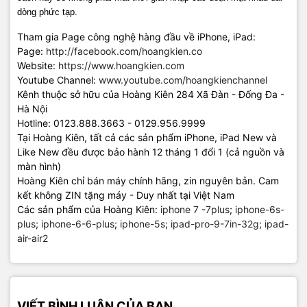
dòng phức tạp.
Tham gia Page công nghệ hàng đầu về iPhone, iPad:
Page:
http://facebook.com/hoangkien.co
Website:
https://www.hoangkien.com
Youtube Channel:
www.youtube.com/hoangkienchannel
Kênh thuộc sở hữu của Hoàng Kiên 284 Xã Đàn - Đống Đa -
Hà Nội
Hotline: 0123.888.3663 - 0129.956.9999
Tại Hoàng Kiên, tất cả các sản phẩm iPhone, iPad New và
Like New đều được bảo hành 12 tháng 1 đổi 1 (cả nguồn và
màn hình)
Hoàng Kiên chỉ bán máy chính hãng, zin nguyên bản. Cam
kết không ZIN tặng máy - Duy nhất tại Việt Nam
Các sản phẩm của Hoàng Kiên:
iphone 7 -7plus
;
iphone-6s-
plus
;
iphone-6-6-plus
;
iphone-5s
;
ipad-pro-9-7in-32g
;
ipad-
air-air2
VIẾT BÌNH LUẬN CỦA BẠN