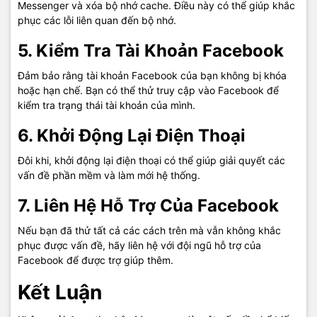
Messenger và xóa bộ nhớ cache. Điều này có thể giúp khắc
phục các lỗi liên quan đến bộ nhớ.
5. Kiểm Tra Tài Khoản Facebook
Đảm bảo rằng tài khoản Facebook của bạn không bị khóa
hoặc hạn chế. Bạn có thể thử truy cập vào Facebook để
kiểm tra trạng thái tài khoản của mình.
6. Khởi Động Lại Điện Thoại
Đôi khi, khởi động lại điện thoại có thể giúp giải quyết các
vấn đề phần mềm và làm mới hệ thống.
7. Liên Hệ Hỗ Trợ Của Facebook
Nếu bạn đã thử tất cả các cách trên mà vẫn không khắc
phục được vấn đề, hãy liên hệ với đội ngũ hỗ trợ của
Facebook để được trợ giúp thêm.
Kết Luận