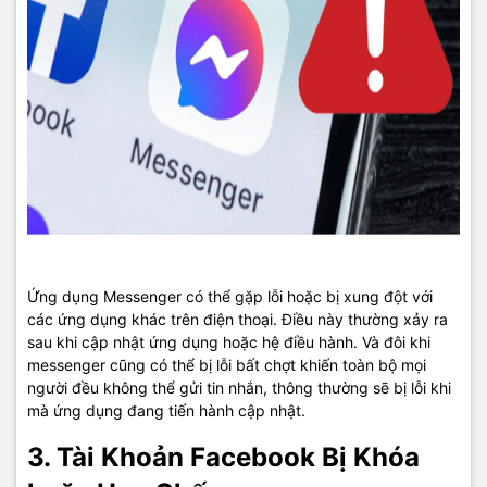
Ứng dụng Messenger có thể gặp lỗi hoặc bị xung đột với
các ứng dụng khác trên điện thoại. Điều này thường xảy ra
sau khi cập nhật ứng dụng hoặc hệ điều hành. Và đôi khi
messenger cũng có thể bị lỗi bất chợt khiến toàn bộ mọi
người đều không thể gửi tin nhắn, thông thường sẽ bị lỗi khi
mà ứng dụng đang tiến hành cập nhật.
3. Tài Khoản Facebook Bị Khóa