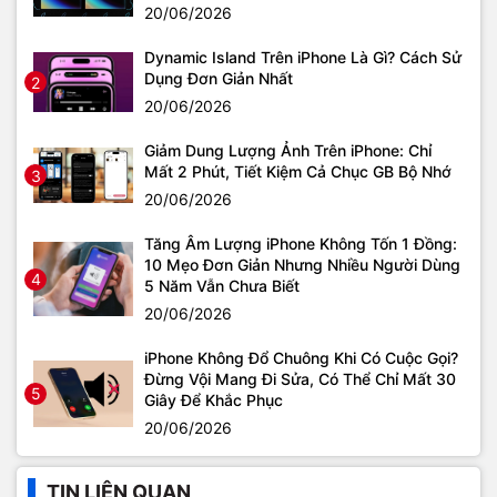
20/06/2026
Dynamic Island Trên iPhone Là Gì? Cách Sử
Dụng Đơn Giản Nhất
2
20/06/2026
Giảm Dung Lượng Ảnh Trên iPhone: Chỉ
Mất 2 Phút, Tiết Kiệm Cả Chục GB Bộ Nhớ
3
20/06/2026
Tăng Âm Lượng iPhone Không Tốn 1 Đồng:
10 Mẹo Đơn Giản Nhưng Nhiều Người Dùng
4
5 Năm Vẫn Chưa Biết
20/06/2026
iPhone Không Đổ Chuông Khi Có Cuộc Gọi?
Đừng Vội Mang Đi Sửa, Có Thể Chỉ Mất 30
5
Giây Để Khắc Phục
20/06/2026
TIN LIÊN QUAN