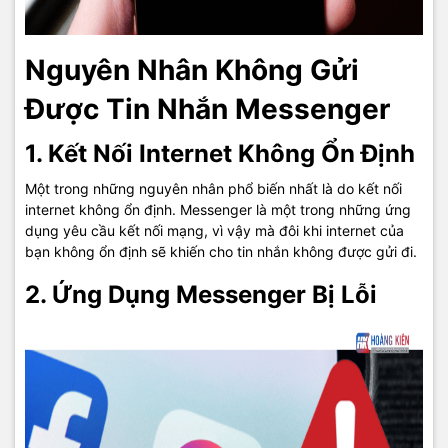
Nguyên Nhân Không Gửi
Được Tin Nhắn Messenger
1. Kết Nối Internet Không Ổn Định
Một trong những nguyên nhân phổ biến nhất là do kết nối
internet không ổn định. Messenger là một trong những ứng
dụng yêu cầu kết nối mạng, vì vậy mà đôi khi internet của
bạn không ổn định sẽ khiến cho tin nhắn không được gửi đi.
2. Ứng Dụng Messenger Bị Lỗi