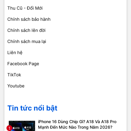
Thu Cũ - Đổi Mới
Chính sách bảo hành
Chính sách lên đời
Chính sách mua lại
Liên hệ
Facebook Page
TikTok
Youtube
Tin tức nổi bật
iPhone 16 Dùng Chip Gì? A18 Và A18 Pro
Mạnh Đến Mức Nào Trong Năm 2026?
1