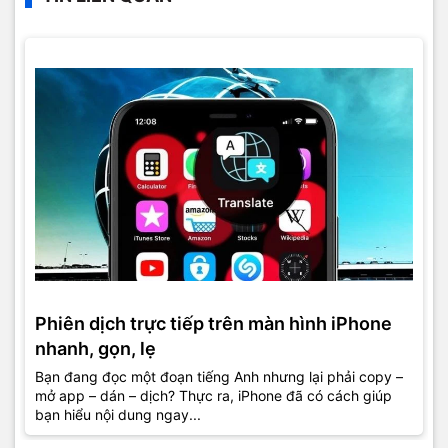
Phiên dịch trực tiếp trên màn hình iPhone
nhanh, gọn, lẹ
Bạn đang đọc một đoạn tiếng Anh nhưng lại phải copy –
mở app – dán – dịch? Thực ra, iPhone đã có cách giúp
bạn hiểu nội dung ngay...