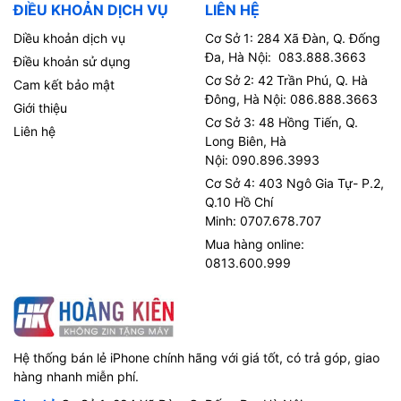
ĐIỀU KHOẢN DỊCH VỤ
LIÊN HỆ
Diều khoản dịch vụ
Cơ Sở 1: 284 Xã Đàn, Q. Đống
Đa, Hà Nội: 083.888.3663
Điều khoản sử dụng
Cơ Sở 2: 42 Trần Phú, Q. Hà
Cam kết bảo mật
Đông, Hà Nội: 086.888.3663
Giới thiệu
Cơ Sở 3: 48 Hồng Tiến, Q.
Liên hệ
Long Biên, Hà
Nội: 090.896.3993
Cơ Sở 4: 403 Ngô Gia Tự- P.2,
Q.10 Hồ Chí
Minh: 0707.678.707
Mua hàng online:
0813.600.999
Hệ thống bán lẻ iPhone chính hãng với giá tốt, có trả góp, giao
hàng nhanh miễn phí.