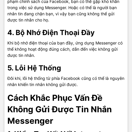
phạm chính sách của Facebook, bạn có thể gặp khó khăn
trong việc sử dụng Messenger. Hoặc có thể là người bạn
nhắn tin đang chặn bạn, vì vậy bạn cũng không thể gửi
được tin nhắn cho họ.
4. Bộ Nhớ Điện Thoại Đầy
Khi bộ nhớ điện thoại của bạn đầy, ứng dụng Messenger có
thể không hoạt động đúng cách, dẫn đến việc không gửi
được tin nhắn.
5. Lỗi Hệ Thống
Đôi khi, lỗi hệ thống từ phía Facebook cũng có thể là nguyên
nhân khiến tin nhắn không gửi được.
Cách Khắc Phục Vấn Đề
Không Gửi Được Tin Nhắn
Messenger