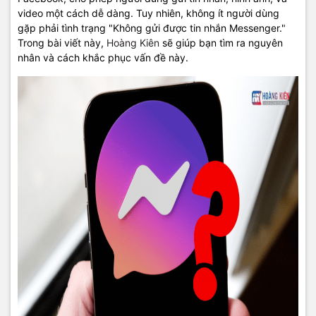
video một cách dễ dàng. Tuy nhiên, không ít người dùng
gặp phải tình trạng "Không gửi được tin nhắn Messenger."
Trong bài viết này,
Hoàng Kiên
sẽ giúp bạn tìm ra nguyên
nhân và cách khắc phục vấn đề này.