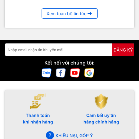
Xem toàn bộ tin tức
ĐĂNG KÝ
Kết nối với chúng tôi:
Thanh toán
Cam kết uy tín
khi nhận hàng
hàng chính hãng
KHIẾU NẠI, GÓP Ý