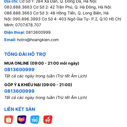
Địa chỉ:
Cơ Sở 1: 284 Xã Đàn, Q. Đống Đa, Hà Nội:
083.888.3663 Cơ Sở 2: 42 Trần Phú, Q. Hà Đông, Hà Nội:
086.888.3663 Cơ Sở 3: 48 Hồng Tiến, Q. Long Biên, Hà
Nội: 090.896.3993 Cơ Sở 4: 403 Ngô Gia Tự- P.2, Q.10 Hồ Chí
Minh: 0707.678.707
Điện thoại:
0813600999
Email:
hotro@hoangkien.com
TỔNG ĐÀI HỖ TRỢ
MUA ONLINE (09:00 - 21:00 mỗi ngày)
0813600999
Tất cả các ngày trong tuần (Trừ tết Âm Lịch)
GÓP Ý & KHIẾU NẠI (09:00 - 21:00)
0813600999
Tất cả các ngày trong tuần (Trừ tết Âm Lịch)
LIÊN KẾT SÀN