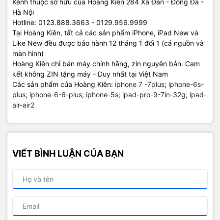
Kênh thuộc sở hữu của Hoàng Kiên 284 Xã Đàn - Đống Đa -
Hà Nội
Hotline: 0123.888.3663 - 0129.956.9999
Tại Hoàng Kiên, tất cả các sản phẩm iPhone, iPad New và
Like New đều được bảo hành 12 tháng 1 đổi 1 (cả nguồn và
màn hình)
Hoàng Kiên chỉ bán máy chính hãng, zin nguyên bản. Cam
kết không ZIN tặng máy - Duy nhất tại Việt Nam
Các sản phẩm của Hoàng Kiên:
iphone 7 -7plus
;
iphone-6s-
plus
;
iphone-6-6-plus
;
iphone-5s
;
ipad-pro-9-7in-32g
;
ipad-
air-air2
VIẾT BÌNH LUẬN CỦA BẠN