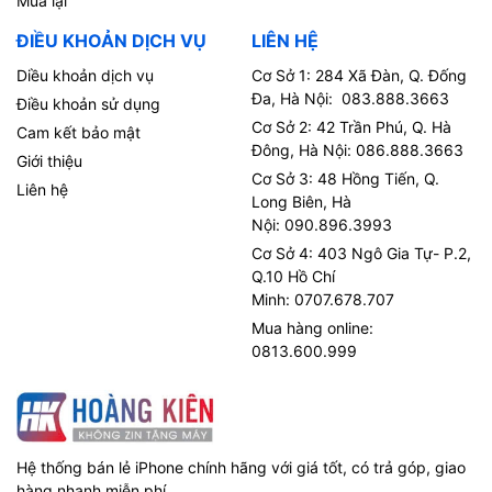
Mua lại
ĐIỀU KHOẢN DỊCH VỤ
LIÊN HỆ
Diều khoản dịch vụ
Cơ Sở 1: 284 Xã Đàn, Q. Đống
Đa, Hà Nội: 083.888.3663
Điều khoản sử dụng
Cơ Sở 2: 42 Trần Phú, Q. Hà
Cam kết bảo mật
Đông, Hà Nội: 086.888.3663
Giới thiệu
Cơ Sở 3: 48 Hồng Tiến, Q.
Liên hệ
Long Biên, Hà
Nội: 090.896.3993
Cơ Sở 4: 403 Ngô Gia Tự- P.2,
Q.10 Hồ Chí
Minh: 0707.678.707
Mua hàng online:
0813.600.999
Hệ thống bán lẻ iPhone chính hãng với giá tốt, có trả góp, giao
hàng nhanh miễn phí.