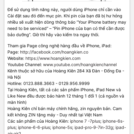
Để sử dụng tính năng này, người dùng iPhone chỉ cần vào
Cài đặt sau đó đến mục pin. Khi pin của bạn đã bị hư hỏng
nhiều sẽ xuất hiện dòng thông báo “Your iPhone battery may
need to be serviced” – “Pin iPhone của bạn có thể cần được
bảo dưỡng”. Giờ thì hãy vào kiểm tra ngay thôi.
Tham gia Page công nghệ hàng đầu về iPhone, iPad:
Page:
http://facebook.com/hoangkien.co
Website:
https://www.hoangkien.com
Youtube Channel:
www.youtube.com/hoangkienchannel
Kênh thuộc sở hữu của Hoàng Kiên 284 Xã Đàn - Đống Đa -
Hà Nội
Hotline: 0123.888.3663 - 0129.956.9999
Tại Hoàng Kiên, tất cả các sản phẩm iPhone, iPad New và
Like New đều được bảo hành 12 tháng 1 đổi 1 (cả nguồn và
màn hình)
Hoàng Kiên chỉ bán máy chính hãng, zin nguyên bản. Cam
kết không ZIN tặng máy - Duy nhất tại Việt Nam
Các sản phẩm của Hoàng Kiên:
iphone 7 -7plus
;
iphone-6s-
plus
;
iphone-6-6-plus
;
iphone-5s
;
ipad-pro-9-7in-32g
;
ipad-
air-air2