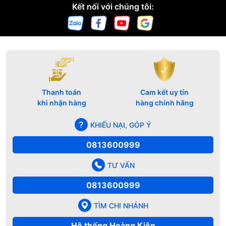
Kết nối với chúng tôi:
Thanh toán
Cam kết uy tín
khi nhận hàng
hàng chính hãng
KHIẾU NẠI, GÓP Ý
0813600999
TƯ VẤN
0813600999
TÌM CHI NHÁNH
Hệ thống Hoàng Kiên