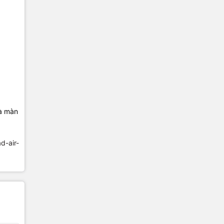
và màn
ad-air-