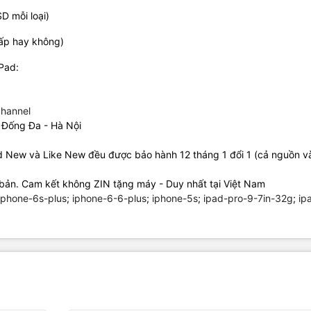
D mỗi loại)
ấp hay không)
iPad:
hannel
 Đống Đa - Hà Nội
ad New và Like New đều được bảo hành 12 tháng 1 đổi 1 (cả nguồn 
bản. Cam kết không ZIN tặng máy - Duy nhất tại Việt Nam
iphone-6s-plus
;
iphone-6-6-plus
;
iphone-5s
;
ipad-pro-9-7in-32g
;
ip