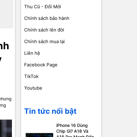
Thu Cũ - Đổi Mới
Chính sách bảo hành
Chính sách lên đời
Chính sách mua lại
nh
Liên hệ
y
Facebook Page
TikTok
Youtube
 nhưng
ững
Tin tức nổi bật
iPhone 16 Dùng
Chip Gì? A18 Và
A18 Pro Mạnh Đến