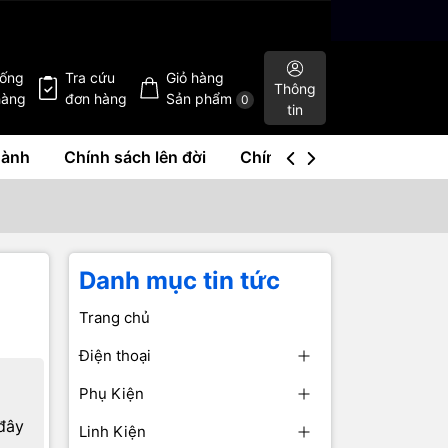
hống
Tra cứu
Giỏ hàng
Thông
hàng
đơn hàng
Sản phẩm
0
tin
hành
Chính sách lên đời
Chính sách mua lại
Liê
Danh mục tin tức
Trang chủ
Điện thoại
Phụ Kiện
đây
Linh Kiện