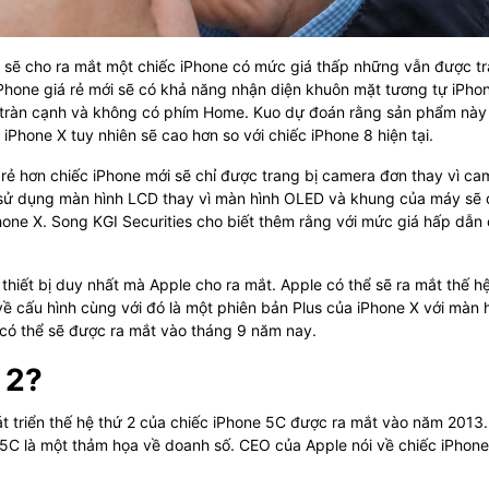
e sẽ cho ra mắt một chiếc iPhone có mức giá thấp những vẫn được t
iPhone giá rẻ mới sẽ có khả năng nhận diện khuôn mặt tương tự iPho
h tràn cạnh và không có phím Home. Kuo dự đoán rằng sản phẩm này
iPhone X tuy nhiên sẽ cao hơn so với chiếc iPhone 8 hiện tại.
 rẻ hơn chiếc iPhone mới sẽ chỉ được trang bị camera đơn thay vì ca
 sử dụng màn hình LCD thay vì màn hình OLED và khung của máy sẽ
hone X. Song KGI Securities cho biết thêm rằng với mức giá hấp dẫn 
thiết bị duy nhất mà Apple cho ra mắt. Apple có thể sẽ ra mắt thế h
ề cấu hình cùng với đó là một phiên bản Plus của iPhone X với màn 
có thể sẽ được ra mắt vào tháng 9 năm nay.
 2?
hát triển thế hệ thứ 2 của chiếc iPhone 5C được ra mắt vào năm 2013
5C là một thảm họa về doanh số. CEO của Apple nói về chiếc iPhon