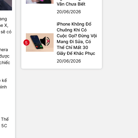
Vẫn Chưa Biết
20/06/2026
rang
iPhone Không Đổ
ne X,
Chuông Khi Có
 sẽ có
Cuộc Gọi? Đừng Vội
Mang Đi Sửa, Có
5
Thể Chỉ Mất 30
mera
Giây Để Khắc Phục
 được
20/06/2026
chiếc
ệ kế
hình
. Thế
e 5C