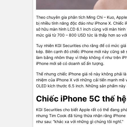
Theo chuyên gia phân tích Ming Chi – Kuo, Appl
bị nhiều tính năng độc đáo như iPhone X. Chiếc 
sở hữu màn hình LCD 6.1 inch cùng với màn hìn
mức giá từ 700 – 800 USD tức là thấp hơn so với 
Tuy nhiên KGI Securities cho rằng để có mức giá
kép. Bên cạnh đó chiếc iPhone mới này cũng sẽ
làm bằng nhôm thay vì thép không rỉ như trên iP
iPhone mới sẽ có doanh số ấn tượng.
Thế nhưng chiếc iPhone giá rẻ này không phải là 
nhiệm của iPhone X với những cải tiến mạnh mẽ v
OLED kích thước 6.5 inch. Những sản phẩm này 
Chiếc iPhone 5C thế hệ
KGI Securities cho biết Apple rất có thể đang p
nhưng Tim Cook đã từng thừa nhận rằng iPhone 
như sau: “khác xa với những gì chúng tôi nghĩ.”