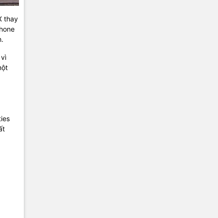
X thay
Phone
h.
 vì
một
ies
ất