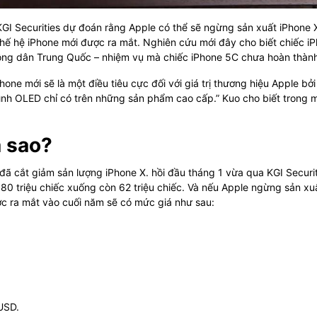
KGI Securities dự đoán rằng Apple có thể sẽ ngừng sản xuất iPhone 
thế hệ iPhone mới được ra mắt. Nghiên cứu mới đây cho biết chiếc i
 đông dân Trung Quốc – nhiệm vụ mà chiếc iPhone 5C chưa hoàn thàn
one mới sẽ là một điều tiêu cực đối với giá trị thương hiệu Apple bởi
ình OLED chỉ có trên những sản phẩm cao cấp.” Kuo cho biết trong 
a sao?
đã cắt giảm sản lượng iPhone X. hồi đầu tháng 1 vừa qua KGI Securit
80 triệu chiếc xuống còn 62 triệu chiếc. Và nếu Apple ngừng sản xu
c ra mắt vào cuối năm sẽ có mức giá như sau:
USD.