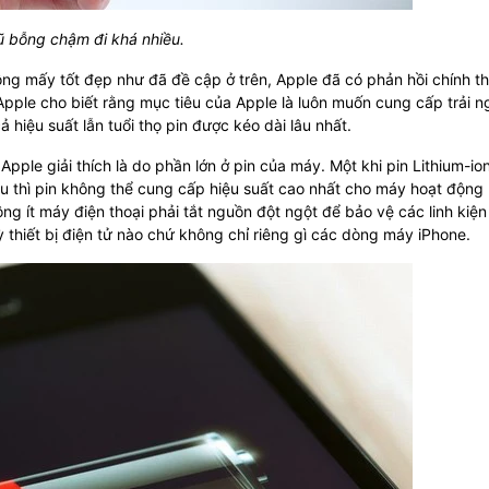
ũ bỗng chậm đi khá nhiều.
ng mấy tốt đẹp như đã đề cập ở trên, Apple đã có phản hồi chính t
Apple cho biết rằng mục tiêu của Apple là luôn muốn cung cấp trải 
hiệu suất lẫn tuổi thọ pin được kéo dài lâu nhất.
ple giải thích là do phần lớn ở pin của máy. Một khi pin Lithium-io
âu thì pin không thể cung cấp hiệu suất cao nhất cho máy hoạt động
g ít máy điện thoại phải tắt nguồn đột ngột để bảo vệ các linh kiện
ỳ thiết bị điện tử nào chứ không chỉ riêng gì các dòng máy iPhone.