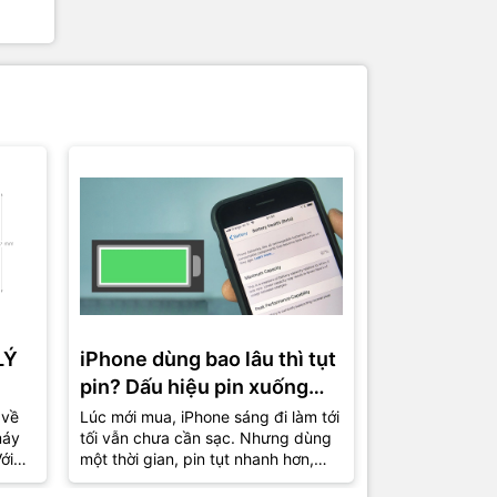
LÝ
iPhone dùng bao lâu thì tụt
Cách thiết 
pin? Dấu hiệu pin xuống
máy mượt h
cấp và lúc nên thay mới
trên iPhon
 về
Lúc mới mua, iPhone sáng đi làm tới
Nhiều chiếc iP
máy
tối vẫn chưa cần sạc. Nhưng dùng
đã tụt pin nhan
ới
một thời gian, pin tụt nhanh hơn,
máy nóng nhẹ 
uen
phần trăm nhảy liên tục, có hôm
còn “nuột” như