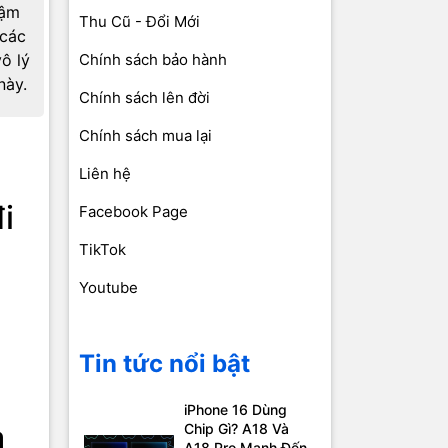
hậm
Thu Cũ - Đổi Mới
 các
ô lý
Chính sách bảo hành
này.
Chính sách lên đời
Chính sách mua lại
Liên hệ
i
Facebook Page
TikTok
Youtube
Tin tức nổi bật
iPhone 16 Dùng
a
Chip Gì? A18 Và
A18 Pro Mạnh Đến