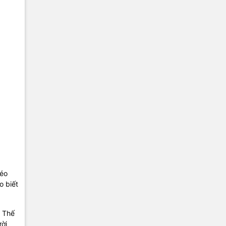
kéo
o biết
. Thế
ười