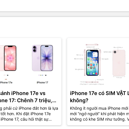
sánh iPhone 17e vs
iPhone 17e có SIM VẬT 
one 17: Chênh 7 triệu,
không?
là lựa chọn “đáng tiền”
 phải cứ iPhone đắt hơn là lựa
Không ít người mua iPhone mới
tốt hơn. Khi đặt iPhone 17e
mới “ngớ người” khi phát hiện 
?
iPhone 17, câu hỏi thật sự
không có khe SIM như tưởng. V
g còn là “máy nào mạnh hơn”
iPhone 17e cũng vậy – tưởng q