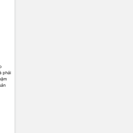
o
à phải
chậm
sản