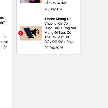
Vẫn Chưa Biết
20/06/2026
hức
iPhone Không Đổ
nghiệm
Chuông Khi Có
Cuộc Gọi? Đừng Vội
Mang Đi Sửa, Có
5
n còn
Thể Chỉ Mất 30
 mượt
Giây Để Khắc Phục
 điện
20/06/2026