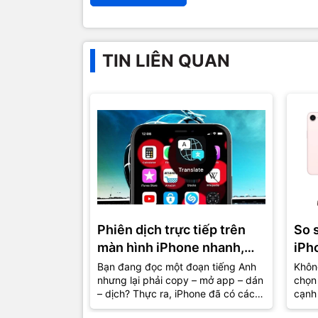
TIN LIÊN QUAN
Phiên dịch trực tiếp trên
So 
màn hình iPhone nhanh,
iPh
gọn, lẹ
đâu 
Bạn đang đọc một đoạn tiếng Anh
Không
nhưng lại phải copy – mở app – dán
chọn 
hơn
– dịch? Thực ra, iPhone đã có cách
cạnh 
giúp bạn hiểu nội dung ngay...
khôn