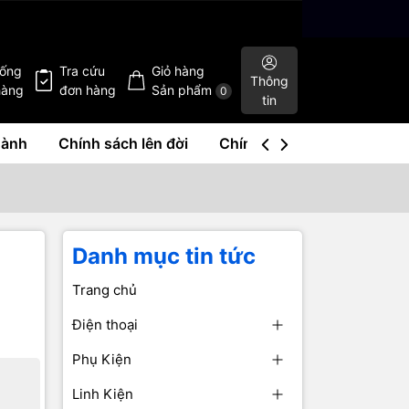
hống
Tra cứu
Giỏ hàng
Thông
hàng
đơn hàng
Sản phẩm
0
tin
hành
Chính sách lên đời
Chính sách mua lại
Liê
Danh mục tin tức
Trang chủ
Điện thoại
Phụ Kiện
Linh Kiện