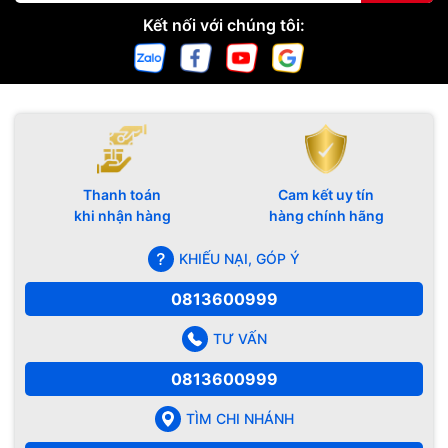
Kết nối với chúng tôi:
Thanh toán
Cam kết uy tín
khi nhận hàng
hàng chính hãng
KHIẾU NẠI, GÓP Ý
0813600999
TƯ VẤN
0813600999
TÌM CHI NHÁNH