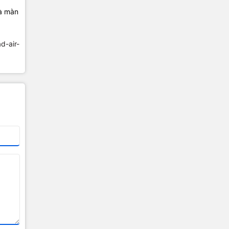
và màn
ad-air-