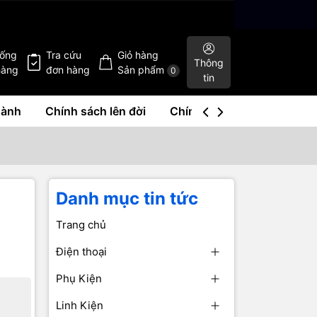
hống
Tra cứu
Giỏ hàng
Thông
hàng
đơn hàng
Sản phẩm
0
tin
hành
Chính sách lên đời
Chính sách mua lại
Liê
Danh mục tin tức
Trang chủ
Điện thoại
Phụ Kiện
Linh Kiện