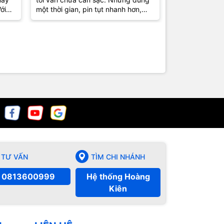
ới
một thời gian, pin tụt nhanh hơn,
máy nóng nhẹ 
uen
phần trăm nhảy liên tục, có hôm
còn “nuột” như
còn...
Nguyên nhân đô
TƯ VẤN
TÌM CHI NHÁNH
0813600999
Hệ thống Hoàng
Kiên