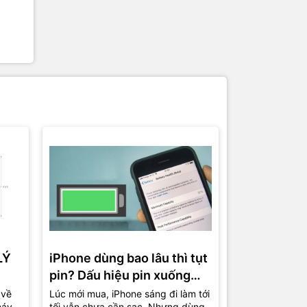
LÝ
iPhone dùng bao lâu thì tụt
Cách thiết 
pin? Dấu hiệu pin xuống
máy mượt h
cấp và lúc nên thay mới
trên iPhon
 về
Lúc mới mua, iPhone sáng đi làm tới
Nhiều chiếc iP
máy
tối vẫn chưa cần sạc. Nhưng dùng
đã tụt pin nhan