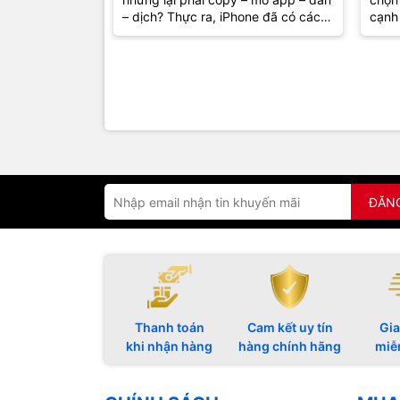
hơn
– dịch? Thực ra, iPhone đã có cách
cạnh 
giúp bạn hiểu nội dung ngay...
khôn
mà...
ĐĂN
Thanh toán
Cam kết uy tín
Gia
khi nhận hàng
hàng chính hãng
miễ