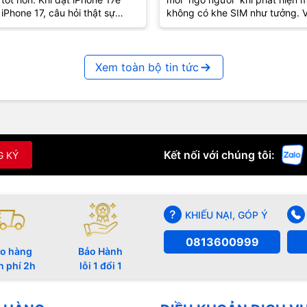
?
iPhone 17, câu hỏi thật sự
không có khe SIM như tưởng. V
g còn là “máy nào mạnh hơn”
iPhone 17e cũng vậy – tưởng q
mà lại...
Xem toàn bộ tin tức
Kết nối với chúng tôi:
G KÝ
KHIẾU NẠI, GÓP Ý
0813600999
o hàng
Bảo Hành
n phí 2h
lỗi 1 đổi 1