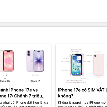
sánh iPhone 17e vs
iPhone 17e có SIM VẬT 
one 17: Chênh 7 triệu,
không?
là lựa chọn “đáng tiền”
 phải cứ iPhone đắt hơn là lựa
Không ít người mua iPhone mới
tốt hơn. Khi đặt iPhone 17e
mới “ngớ người” khi phát hiện 