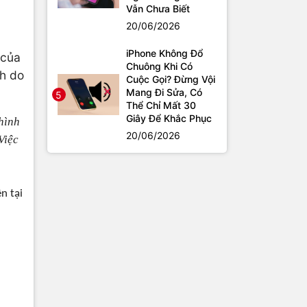
Vẫn Chưa Biết
20/06/2026
iPhone Không Đổ
 của
Chuông Khi Có
nh do
Cuộc Gọi? Đừng Vội
Mang Đi Sửa, Có
5
Thể Chỉ Mất 30
Giây Để Khắc Phục
hình
20/06/2026
Việc
n tại