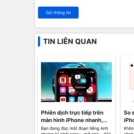
Gửi thông tin
TIN LIÊN QUAN
Phiên dịch trực tiếp trên
So 
màn hình iPhone nhanh,
iPh
gọn, lẹ
đâu 
Bạn đang đọc một đoạn tiếng Anh
Không
nhưng lại phải copy – mở app – dán
chọn 