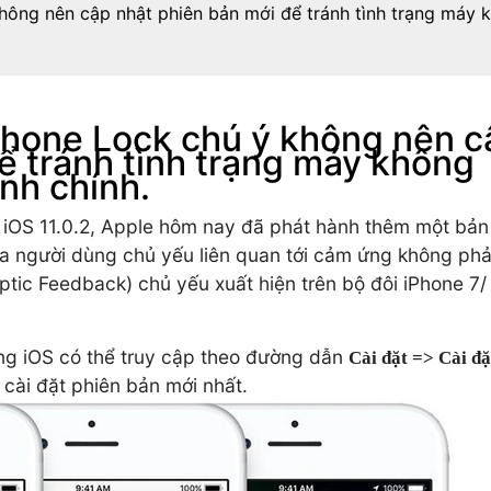
ông nên cập nhật phiên bản mới để tránh tình trạng máy 
hone Lock chú ý không nên c
ể tránh tình trạng máy không
nh chính.
 iOS 11.0.2, Apple hôm nay đã phát hành thêm một bản
ủa người dùng chủ yếu liên quan tới cảm ứng không ph
ptic Feedback) chủ yếu xuất hiện trên bộ đôi iPhone 7/
ng iOS có thể truy cập theo đường dẫn
Cài đặt => Cài đặ
 cài đặt phiên bản mới nhất.