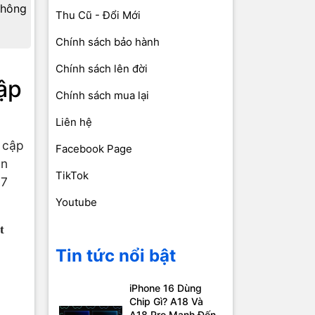
không
Thu Cũ - Đổi Mới
Chính sách bảo hành
Chính sách lên đời
ập
Chính sách mua lại
Liên hệ
 cập
Facebook Page
ản
TikTok
 7
Youtube
t
Tin tức nổi bật
iPhone 16 Dùng
Chip Gì? A18 Và
A18 Pro Mạnh Đến