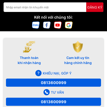
ĐĂNG KÝ
Kết nối với chúng tôi:
Thanh toán
Cam kết uy tín
khi nhận hàng
hàng chính hãng
KHIẾU NẠI, GÓP Ý
0813600999
TƯ VẤN
0813600999