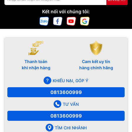
Kết nối với chúng tôi:
Thanh toán
Cam kết uy tín
khi nhận hàng
hàng chính hãng
KHIẾU NẠI, GÓP Ý
0813600999
TƯ VẤN
0813600999
TÌM CHI NHÁNH