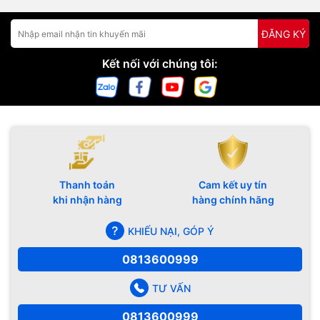
ĐĂNG KÝ
Kết nối với chúng tôi:
Thanh toán
Cam kết uy tín
khi nhận hàng
hàng chính hãng
KHIẾU NẠI, GÓP Ý
0813600999
TƯ VẤN
0813600999