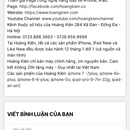
Tham gia Page công nghệ hàng đầu về iPhone, iPad:
Page:
http://facebook.com/hoangkien.co
Website:
https://www.hoangkien.com
Youtube Channel:
www.youtube.com/hoangkienchannel
Kênh thuộc sở hữu của Hoàng Kiên 284 Xã Đàn - Đống Đa -
Hà Nội
Hotline: 0123.888.3663 - 0129.956.9999
Tại Hoàng Kiên, tất cả các sản phẩm iPhone, iPad New và
Like New đều được bảo hành 12 tháng 1 đổi 1 (cả nguồn và
màn hình)
Hoàng Kiên chỉ bán máy chính hãng, zin nguyên bản. Cam
kết không ZIN tặng máy - Duy nhất tại Việt Nam
Các sản phẩm của Hoàng Kiên:
iphone 7 -7plus
;
iphone-6s-
plus
;
iphone-6-6-plus
;
iphone-5s
;
ipad-pro-9-7in-32g
;
ipad-
air-air2
VIẾT BÌNH LUẬN CỦA BẠN