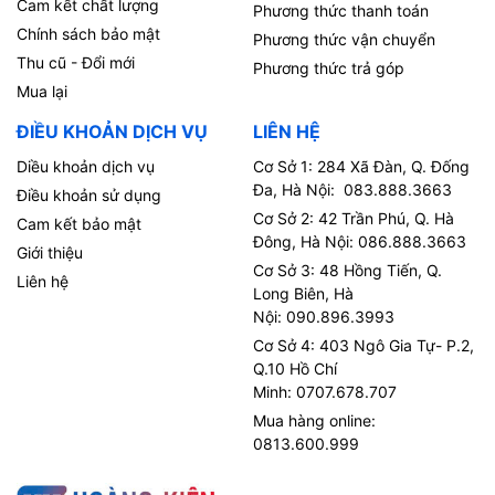
Cam kết chất lượng
Phương thức thanh toán
Chính sách bảo mật
Phương thức vận chuyển
Thu cũ - Đổi mới
Phương thức trả góp
Mua lại
ĐIỀU KHOẢN DỊCH VỤ
LIÊN HỆ
Diều khoản dịch vụ
Cơ Sở 1: 284 Xã Đàn, Q. Đống
Đa, Hà Nội: 083.888.3663
Điều khoản sử dụng
Cơ Sở 2: 42 Trần Phú, Q. Hà
Cam kết bảo mật
Đông, Hà Nội: 086.888.3663
Giới thiệu
Cơ Sở 3: 48 Hồng Tiến, Q.
Liên hệ
Long Biên, Hà
Nội: 090.896.3993
Cơ Sở 4: 403 Ngô Gia Tự- P.2,
Q.10 Hồ Chí
Minh: 0707.678.707
Mua hàng online:
0813.600.999