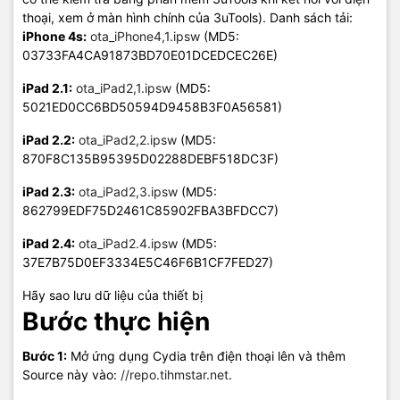
thoại, xem ở màn hình chính của 3uTools). Danh sách tải:
iPhone 4s:
ota_iPhone4,1.ipsw
(MD5:
03733FA4CA91873BD70E01DCEDCEC26E)
iPad 2.1:
ota_iPad2,1.ipsw
(MD5:
5021ED0CC6BD50594D9458B3F0A56581)
iPad 2.2:
ota_iPad2,2.ipsw
(MD5:
870F8C135B95395D02288DEBF518DC3F)
iPad 2.3:
ota_iPad2,3.ipsw
(MD5:
862799EDF75D2461C85902FBA3BFDCC7)
iPad 2.4:
ota_iPad2.4.ipsw
(MD5:
37E7B75D0EF3334E5C46F6B1CF7FED27)
Hãy sao lưu dữ liệu của thiết bị
Bước thực hiện
Bước 1:
Mở ứng dụng Cydia trên điện thoại lên và thêm
Source này vào:
//repo.tihmstar.net
.