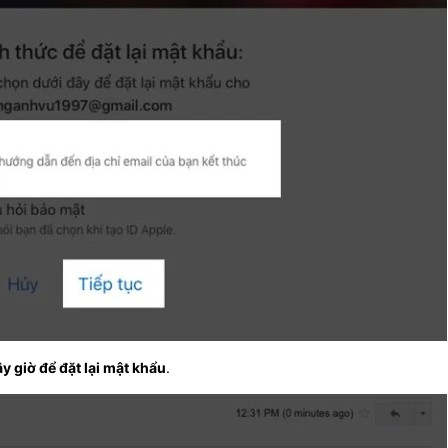
ây giờ để đặt lại mật khẩu
.