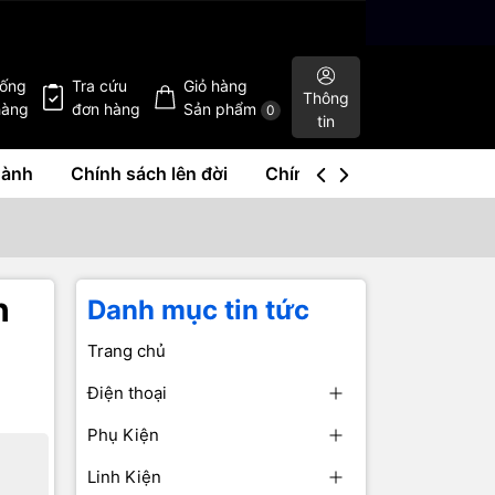
hống
Tra cứu
Giỏ hàng
Thông
hàng
đơn hàng
Sản phẩm
0
tin
hành
Chính sách lên đời
Chính sách mua lại
Liê
h
Danh mục tin tức
Trang chủ
Điện thoại
Phụ Kiện
Linh Kiện