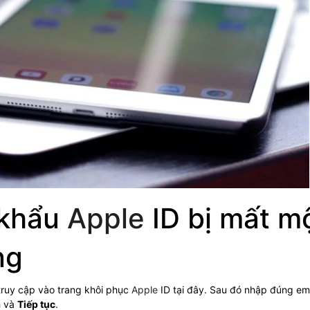
 khẩu
Apple
ID bị mất m
ng
 truy cập vào trang khôi phục
Apple
ID tại đây. Sau đó nhập đúng em
h và
Tiếp tục
.