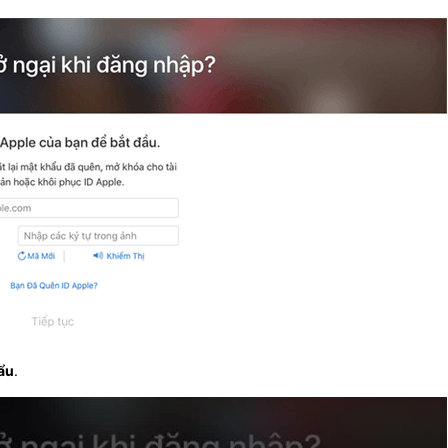
hẩu
.