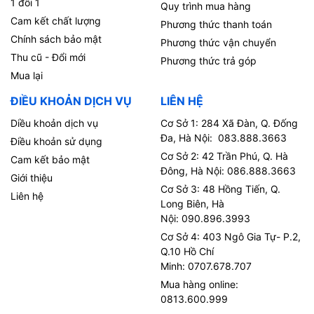
1 đổi 1
Quy trình mua hàng
Cam kết chất lượng
Phương thức thanh toán
Chính sách bảo mật
Phương thức vận chuyển
Thu cũ - Đổi mới
Phương thức trả góp
Mua lại
ĐIỀU KHOẢN DỊCH VỤ
LIÊN HỆ
Diều khoản dịch vụ
Cơ Sở 1: 284 Xã Đàn, Q. Đống
Đa, Hà Nội: 083.888.3663
Điều khoản sử dụng
Cơ Sở 2: 42 Trần Phú, Q. Hà
Cam kết bảo mật
Đông, Hà Nội: 086.888.3663
Giới thiệu
Cơ Sở 3: 48 Hồng Tiến, Q.
Liên hệ
Long Biên, Hà
Nội: 090.896.3993
Cơ Sở 4: 403 Ngô Gia Tự- P.2,
Q.10 Hồ Chí
Minh: 0707.678.707
Mua hàng online:
0813.600.999