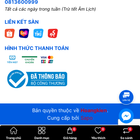
0813600999
Tất cả các ngày trong tuần (Trừ tết Âm Lịch)
LIÊN KẾT SÀN
HÌNH THỨC THANH TOÁN
Bản quyền thuộc về
Hoangkien
.
Cung cấp bởi
Sapo
0
0
0
Trang chủ
Danh mục
Giỏ hàng
Yêu thích
So sánh