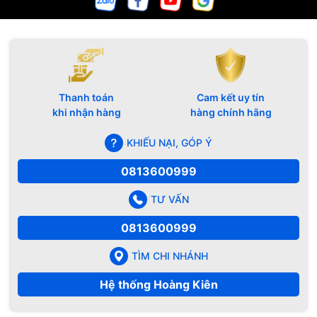
Thanh toán
Cam kết uy tín
khi nhận hàng
hàng chính hãng
KHIẾU NẠI, GÓP Ý
0813600999
TƯ VẤN
0813600999
TÌM CHI NHÁNH
Hệ thống Hoàng Kiên