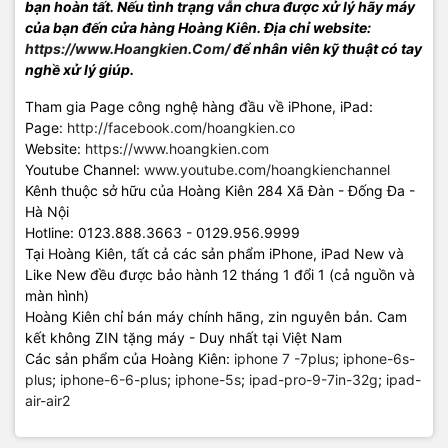
bạn
hoàn tất. Nếu tình trạng vẫn chưa được xử lý hãy máy
của bạn đến cửa hàng Hoàng Kiên. Địa chỉ website:
https://www.Hoangkien.Com/
để nhân viên kỹ thuật có tay
nghề xử lý
giúp.
Tham gia Page công nghệ hàng đầu về iPhone, iPad:
Page:
http://facebook.com/hoangkien.co
Website:
https://www.hoangkien.com
Youtube Channel:
www.youtube.com/hoangkienchannel
Kênh thuộc sở hữu của Hoàng Kiên 284 Xã Đàn - Đống Đa -
Hà Nội
Hotline: 0123.888.3663 - 0129.956.9999
Tại Hoàng Kiên, tất cả các sản phẩm iPhone, iPad New và
Like New đều được bảo hành 12 tháng 1 đổi 1 (cả nguồn và
màn hình)
Hoàng Kiên chỉ bán máy chính hãng, zin nguyên bản. Cam
kết không ZIN tặng máy - Duy nhất tại Việt Nam
Các sản phẩm của Hoàng Kiên:
iphone 7 -7plus
;
iphone-6s-
plus
;
iphone-6-6-plus
;
iphone-5s
;
ipad-pro-9-7in-32g
;
ipad-
air-air2