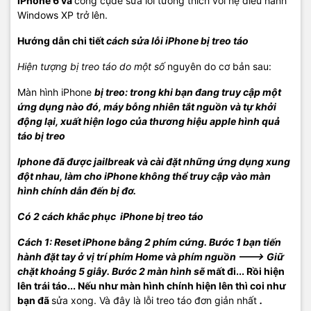
iPhone 6 và
công cụđể sửa lỗi tương thích với hệ điều hành
Windows XP trở lên.
Hướng dẫn chi tiết
cách sửa lỗi iPhone bị treo táo
Hiện tượng bị treo táo do một số
nguyên do cơ bản sau:
Màn hình iPhone
bị treo: trong khi bạn đang truy cập một
ứng dụng
nào đó, máy bỗng nhiên tắt nguồn
và tự khởi
động lại, xuất hiện logo của
thương hiệu apple hình quả
táo bị treo
Iphone đã được jailbreak và cài đặt những ứng dụng
xung
đột nhau, làm cho iPhone không thể truy cập
vào màn
hình chính dẫn đến bị
đơ.
Có 2 cách khắc phục iPhone
bị treo táo
Cách 1
: Reset iPhone bằng 2 phím cứng.
Bước 1 bạn tiến
hành đặt tay ở vị trí phím Home và phím nguồn ---> Giữ
chặt khoảng 5 giây.
Bước 2 màn hình sẽ
mất đi... Rồi hiện
lên trái táo... Nếu như màn hình chính hiện lên thì coi như
bạn đã
sửa xong. Và đây là lỗi treo táo đơn giản nhất
.