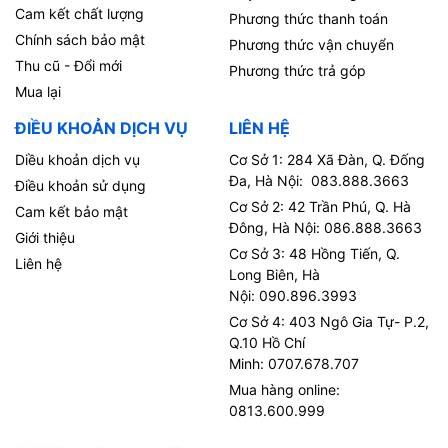
Cam kết chất lượng
Phương thức thanh toán
Chính sách bảo mật
Phương thức vận chuyển
Thu cũ - Đổi mới
Phương thức trả góp
Mua lại
ĐIỀU KHOẢN DỊCH VỤ
LIÊN HỆ
Diều khoản dịch vụ
Cơ Sở 1: 284 Xã Đàn, Q. Đống
Đa, Hà Nội: 083.888.3663
Điều khoản sử dụng
Cơ Sở 2: 42 Trần Phú, Q. Hà
Cam kết bảo mật
Đông, Hà Nội: 086.888.3663
Giới thiệu
Cơ Sở 3: 48 Hồng Tiến, Q.
Liên hệ
Long Biên, Hà
Nội: 090.896.3993
Cơ Sở 4: 403 Ngô Gia Tự- P.2,
Q.10 Hồ Chí
Minh: 0707.678.707
Mua hàng online:
0813.600.999