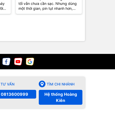
máy
tối vẫn chưa cần sạc. Nhưng dùng
đã tụt pin nhan
ới
một thời gian, pin tụt nhanh hơn,
máy nóng nhẹ 
uen
phần trăm nhảy liên tục, có hôm
còn “nuột” như
còn...
Nguyên nhân đô
TƯ VẤN
TÌM CHI NHÁNH
0813600999
Hệ thống Hoàng
Kiên