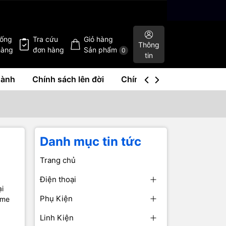
hống
Tra cứu
Giỏ hàng
Thông
hàng
đơn hàng
Sản phẩm
0
tin
hành
Chính sách lên đời
Chính sách mua lại
Liê
Danh mục tin tức
Trang chủ
Điện thoại
ại
Phụ Kiện
ome
Linh Kiện