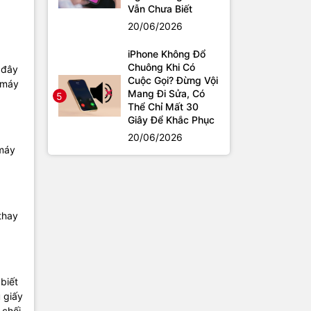
Vẫn Chưa Biết
20/06/2026
iPhone Không Đổ
Chuông Khi Có
 đây
Cuộc Gọi? Đừng Vội
c máy
Mang Đi Sửa, Có
5
Thể Chỉ Mất 30
Giây Để Khắc Phục
20/06/2026
 máy
thay
biết
 giấy
 chối