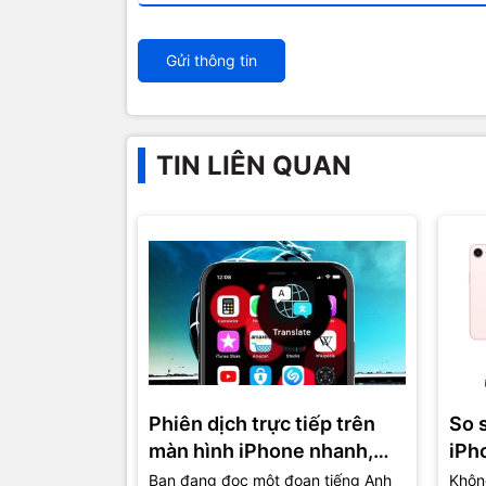
Gửi thông tin
TIN LIÊN QUAN
Phiên dịch trực tiếp trên
So 
màn hình iPhone nhanh,
iPh
gọn, lẹ
đâu 
Bạn đang đọc một đoạn tiếng Anh
Không