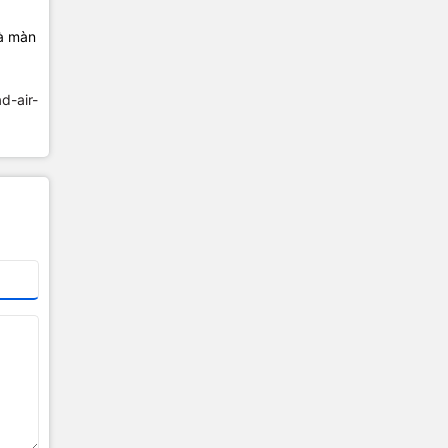
và màn
ad-air-