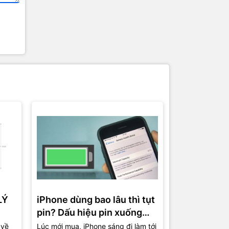
LÝ
iPhone dùng bao lâu thì tụt
Cách thiết 
pin? Dấu hiệu pin xuống
máy mượt h
cấp và lúc nên thay mới
trên iPhon
 về
Lúc mới mua, iPhone sáng đi làm tới
Nhiều chiếc iP