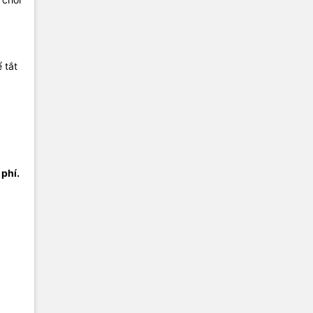
 tắt
phí.