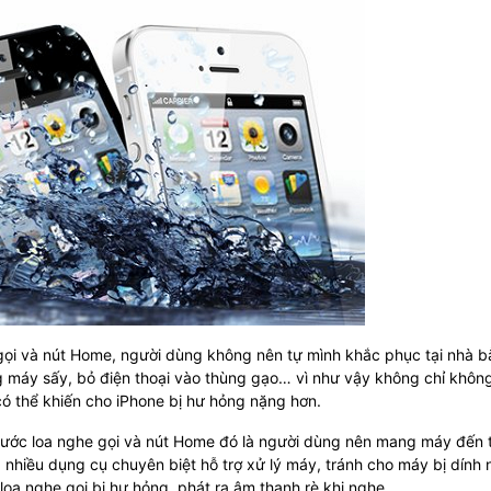
 gọi và nút Home, người dùng không nên tự mình khắc phục tại nhà 
máy sấy, bỏ điện thoại vào thùng gạo… vì như vậy không chỉ khôn
ó thể khiến cho iPhone bị hư hỏng nặng hơn.
 nước loa nghe gọi và nút Home đó là người dùng nên mang máy đến 
nhiều dụng cụ chuyên biệt hỗ trợ xử lý máy, tránh cho máy bị dính
loa nghe gọi bị hư hỏng, phát ra âm thanh rè khi nghe.