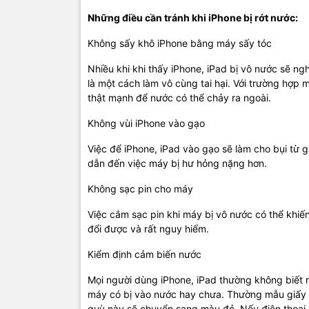
Những điều cần tránh khi iPhone bị rớt nước:
Không sấy khô iPhone bằng máy sấy tóc​
Nhiều khi khi thấy iPhone, iPad bị vô nước sẽ ng
là một cách làm vô cùng tai hại. Với trường hợp
thật mạnh để nước có thể chảy ra ngoài.
Không vùi iPhone vào gạo
Việc để iPhone, iPad vào gạo sẽ làm cho bụi từ gạ
dẫn đến việc máy bị hư hỏng nặng hơn.
Không sạc pin cho máy
Việc cắm sạc pin khi máy bị vô nước có thể khi
đổi được và rất nguy hiểm.
Kiểm định cảm biến nước
Mọi người dùng iPhone, iPad thường không biết r
máy có bị vào nước hay chưa. Thường mẫu giấy 
quỳ này sẽ chuyển sang màu đỏ. Nếu điện thoại c