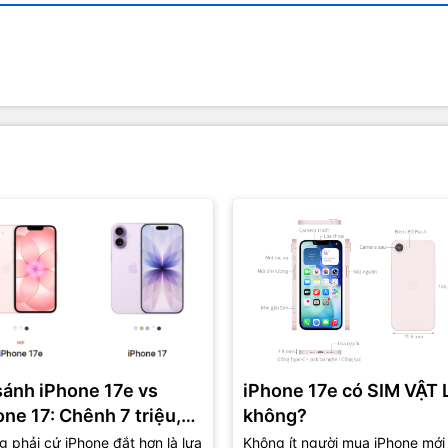
sánh iPhone 17e vs
iPhone 17e có SIM VẬT 
one 17: Chênh 7 triệu,
không?
là lựa chọn “đáng tiền”
 phải cứ iPhone đắt hơn là lựa
Không ít người mua iPhone mới