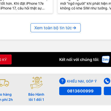
tốt hơn. Khi đặt iPhone 17e
mới “ngớ người” khi phát hiện 
?
iPhone 17, câu hỏi thật sự
không có khe SIM như tưởng. V
g còn là “máy nào mạnh hơn”
iPhone 17e cũng vậy – tưởng q
mà lại...
Xem toàn bộ tin tức
Kết nối với chúng tôi:
G KÝ
KHIẾU NẠI, GÓP Ý
0813600999
o hàng
Bảo Hành
n phí 2h
lỗi 1 đổi 1