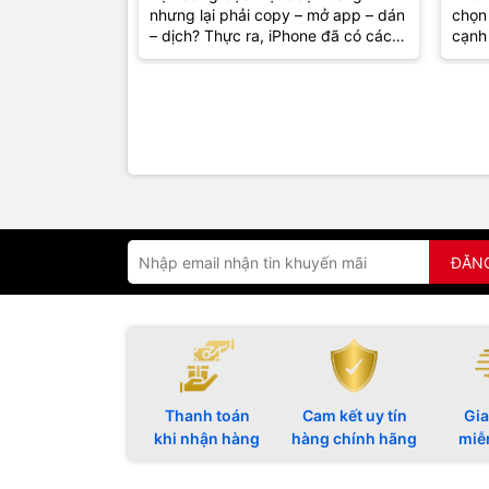
nhưng lại phải copy – mở app – dán
chọn 
hơn
– dịch? Thực ra, iPhone đã có cách
cạnh 
giúp bạn hiểu nội dung ngay...
khôn
mà...
ĐĂN
Thanh toán
Cam kết uy tín
Gia
khi nhận hàng
hàng chính hãng
miễ