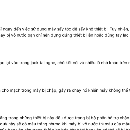
hĩ ngay đến việc sử dụng máy sấy tóc để sấy khô thiết bị. Tuy nhiên,
 máy bị vô nước bạn chỉ nên dựng đứng thiết bị lên hoặc dùng tay lắ
o lọt vào trong jack tai nghe, chỗ kết nối và nhiều lỗ nhỏ khác trên
ến cho mạch trong máy bị chập, gây ra cháy nổ khiến máy không thể 
ằng trong những thiết bị này đều được trang bị bộ phận hỗ trợ nhận 
quỳ này sẽ có màu trắng nhưng khi máy bị vô nước thì màu của mẫu
ủa bạn vẫn còn trong thời gian bảo hành thì bạn vẫn có thể sẽ bị từ