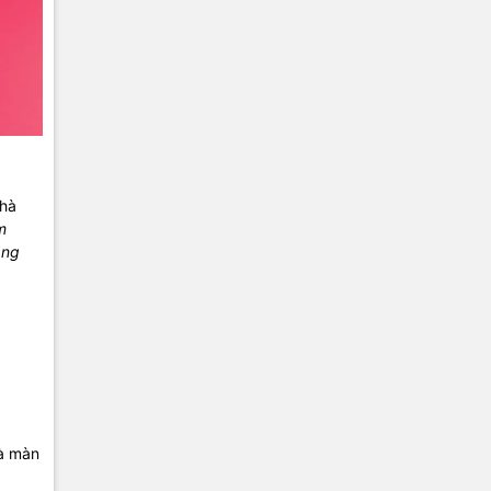
nhà
m
ăng
và màn