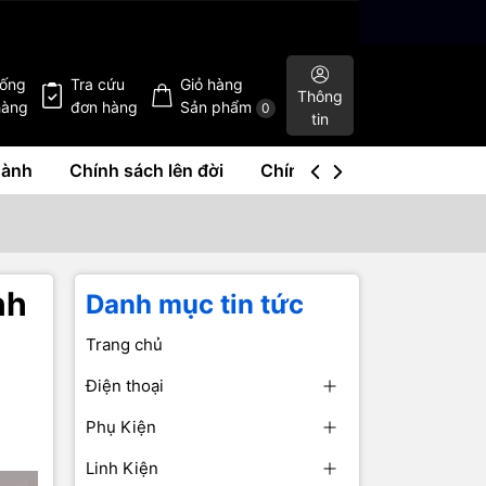
hống
Tra cứu
Giỏ hàng
Thông
hàng
đơn hàng
Sản phẩm
0
tin
hành
Chính sách lên đời
Chính sách mua lại
Liê
nh
Danh mục tin tức
Trang chủ
Điện thoại
Phụ Kiện
Linh Kiện