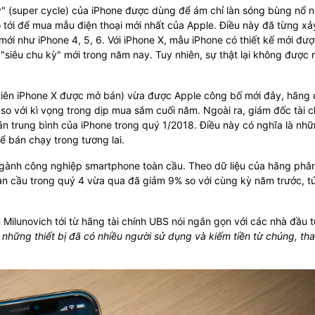
kỳ" (super cycle) của iPhone được dùng để ám chỉ làn sóng bùng nổ 
tới để mua mẫu điện thoại mới nhất của Apple. Điều này đã từng xả
mới như iPhone 4, 5, 6. Với iPhone X, mẫu iPhone có thiết kế mới đượ
siêu chu kỳ" mới trong năm nay. Tuy nhiên, sự thật lại không được 
tiên iPhone X được mở bán) vừa được Apple công bố mới đây, hãng 
 so với kì vọng trong dịp mua sắm cuối năm. Ngoài ra, giám đốc tài c
n trung bình của iPhone trong quý 1/2018. Điều này có nghĩa là nh
ể bán chạy trong tương lai.
ngành công nghiệp smartphone toàn cầu. Theo dữ liệu của hãng phân
àn cầu trong quý 4 vừa qua đã giảm 9% so với cùng kỳ năm trước, tứ
 Milunovich tới từ hãng tài chính UBS nói ngắn gọn với các nhà đầu t
những thiết bị đã có nhiều người sử dụng và kiếm tiền từ chúng, tha