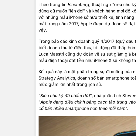
Theo trang tin
Bloomberg
, thuật ngữ "siêu chu 
dùng cũ muốn "lên đời" và khách hàng mới đổ xô 
với những mẫu iPhone sở hữu thiết kế, tính năng 
mắt trong năm 2017, Apple được dự đoán sẽ đạt "
vậy.
Trong báo cáo kinh doanh quý 4/2017 (quý đầu 
biết doanh thu từ điện thoại di động đã thấp hơn
Luca Maestri cũng dự đoán về sự sụt giảm giá bá
mẫu điện thoại đắt tiền như iPhone X sẽ không th
Kết quả này là một phần trong sự đi xuống của 
Strategy Analytics, doanh số bán smartphone to
mức giảm lớn nhất trong lịch sử.
"
Siêu chu kỳ đã chấm dứt
", nhà phân tích Steven
"
Apple đang điều chỉnh bằng cách tập trung vào 
cố bán nhiều smartphone hơn theo mỗi năm
".