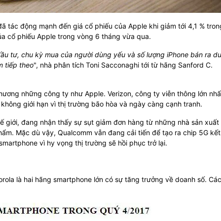
đã tác động mạnh đến giá cổ phiếu của Apple khi giảm tới 4,1 % tron
a cổ phiếu Apple trong vòng 6 tháng vừa qua.
đầu tư, chu kỳ mua của người dùng yếu và số lượng iPhone bán ra d
 tiếp theo
", nhà phân tích Toni Sacconaghi tới từ hãng Sanford C.
hương những công ty như Apple. Verizon, công ty viễn thông lớn nhấ
 không giới hạn vì thị trường bão hòa và ngày càng cạnh tranh.
ế giới, đang nhận thấy sự sụt giảm đơn hàng từ những nhà sản xuất
hẩm. Mặc dù vậy, Qualcomm vẫn đang cải tiến để tạo ra chip 5G kết
martphone vì hy vọng thị trường sẽ hồi phục trở lại.
orola là hai hãng smartphone lớn có sự tăng trưởng về doanh số. Cá