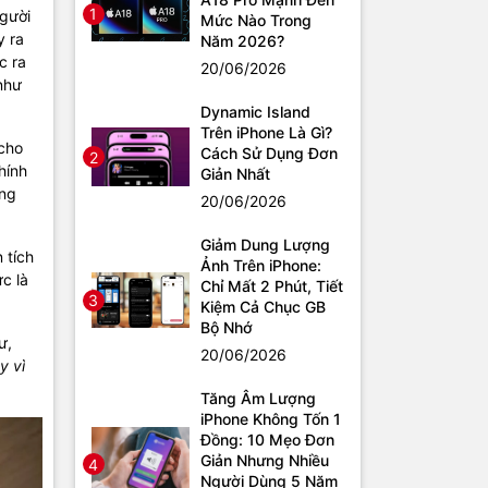
1
người
Mức Nào Trong
y ra
Năm 2026?
c ra
20/06/2026
như
Dynamic Island
Trên iPhone Là Gì?
cho
Cách Sử Dụng Đơn
2
hính
Giản Nhất
ững
20/06/2026
Giảm Dung Lượng
 tích
Ảnh Trên iPhone:
c là
Chỉ Mất 2 Phút, Tiết
3
Kiệm Cả Chục GB
Bộ Nhớ
ư,
20/06/2026
y vì
Tăng Âm Lượng
iPhone Không Tốn 1
Đồng: 10 Mẹo Đơn
Giản Nhưng Nhiều
4
Người Dùng 5 Năm