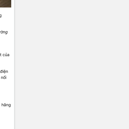
g
ường
t của
 điện
 nối
c hãng