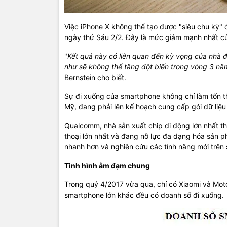
Việc iPhone X không thể tạo được "siêu chu kỳ" 
ngày thứ Sáu 2/2. Đây là mức giảm mạnh nhất củ
"
Kết quả này có liên quan đến kỳ vọng của nhà 
như sẽ không thể tăng đột biến trong vòng 3 năm
Bernstein cho biết.
Sự đi xuống của smartphone không chỉ làm tổn t
Mỹ, đang phải lên kế hoạch cung cấp gói dữ liệu
Qualcomm, nhà sản xuất chip di động lớn nhất th
thoại lớn nhất và đang nỗ lực đa dạng hóa sản p
nhanh hơn và nghiên cứu các tính năng mới trên s
Tình hình ảm đạm chung
Trong quý 4/2017 vừa qua, chỉ có Xiaomi và Mot
smartphone lớn khác đều có doanh số đi xuống.