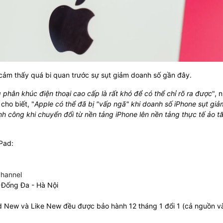
cảm thấy quá bi quan trước sự sụt giảm doanh số gần đây.
phân khúc điện thoại cao cấp là rất khó để có thể chỉ rõ ra được
", 
cho biết, "
Apple có thể đã bị "vấp ngã" khi doanh số iPhone sụt giả
nh công khi chuyển đổi từ nền tảng iPhone lên nền tảng thực tế ảo t
iPad:
hannel
 Đống Đa - Hà Nội
ad New và Like New đều được bảo hành 12 tháng 1 đổi 1 (cả nguồn 