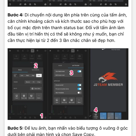
Bước 4:
Di chuyển nội dung lên phía trên cùng của tấm ảnh,
căn chỉnh khoảng cách và kích thước sao cho phù hợp với
bố cục mặc định trên thanh status bar. Đối với tấm ảnh làm
đầu tiên vị trí hiển thị có thể sẽ không như ý muốn, bạn chỉ
cần thực hiện lại từ 2 đến 3 lần chắc chắn sẽ đẹp hơn.
Bước 5:
Để lưu ảnh, bạn nhấn vào biểu tượng ô vuông ở góc
dưới bên phải màn hình và chọn Save Copy.