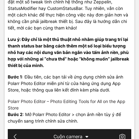
đặt một số tweak tinh chỉnh hệ thống như Zeppelin,
StatusModifier hay CustomStatusBar. Tuy nhiên, vẫn còn
một cách khác để thực hiện công việc này đơn giản hơn và
không cần phải jailbreak thiết bị. Sau đây là hướng dẫn chi
tiết, mời các bạn cùng tham khảo!
Lưu ý: Đây chỉ là một thủ thuật nhỏ nhằm giúp trang trí lại
thanh status bar bằng cách thêm một số loại biểu tượng
nhỏ hay các nội dung văn bản ngắn vào tấm ảnh nền, phù
hợp với những ai “chưa thể” hoặc “không muốn” jailbreak
thiết bị của mình.
Bước 1
: Đầu tiên, các bạn tải về ứng dụng chỉnh sửa ảnh
Polarr Photo Editor miễn phí từ cửa hàng ứng dụng App
Store, hoặc thông qua liên kết đính kèm phía dưới.
Polarr Photo Editor – Photo Editing Tools for All on the App
Store
Bước 2
: Mở Polarr Photo Editor > chọn ảnh nền tùy ý để
chuyển sang trình chỉnh sửa chính.