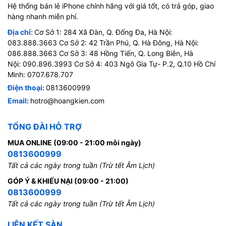
Hệ thống bán lẻ iPhone chính hãng với giá tốt, có trả góp, giao
hàng nhanh miễn phí.
Địa chỉ:
Cơ Sở 1: 284 Xã Đàn, Q. Đống Đa, Hà Nội:
083.888.3663 Cơ Sở 2: 42 Trần Phú, Q. Hà Đông, Hà Nội:
086.888.3663 Cơ Sở 3: 48 Hồng Tiến, Q. Long Biên, Hà
Nội: 090.896.3993 Cơ Sở 4: 403 Ngô Gia Tự- P.2, Q.10 Hồ Chí
Minh: 0707.678.707
Điện thoại:
0813600999
Email:
hotro@hoangkien.com
TỔNG ĐÀI HỖ TRỢ
MUA ONLINE (09:00 - 21:00 mỗi ngày)
0813600999
Tất cả các ngày trong tuần (Trừ tết Âm Lịch)
GÓP Ý & KHIẾU NẠI (09:00 - 21:00)
0813600999
Tất cả các ngày trong tuần (Trừ tết Âm Lịch)
LIÊN KẾT SÀN