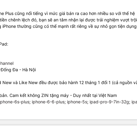
ne Plus cũng nổi tiếng vì mức giá bán ra cao hơn nhiều so với thế hệ
iền chênh lệch đó, bạn sẽ an tâm nhận lại được trải nghiệm vượt trội
g iPhone thường cũng có thế mạnh rất riêng về sự nhỏ gọn tiện dụng
iPad:
hannel
 Đống Đa - Hà Nội
ad New và Like New đều được bảo hành 12 tháng 1 đổi 1 (cả nguồn 
bản. Cam kết không ZIN tặng máy - Duy nhất tại Việt Nam
iphone-6s-plus
;
iphone-6-6-plus
;
iphone-5s
;
ipad-pro-9-7in-32g
;
ip