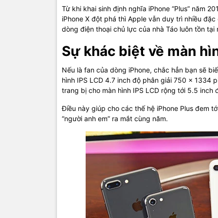
Từ khi khai sinh định nghĩa iPhone “Plus” năm 20
iPhone X đột phá thì Apple vẫn duy trì nhiều đặc 
dòng điện thoại chủ lực của nhà Táo luôn tồn t
Sự khác biệt về màn hì
Nếu là fan của dòng iPhone, chắc hẳn bạn sẽ biế
hình IPS LCD 4.7 inch độ phân giải 750 x 1334 pix
trang bị cho màn hình IPS LCD rộng tới 5.5 inch 
Điều này giúp cho các thế hệ iPhone Plus đem tới
“người anh em” ra mắt cùng năm.