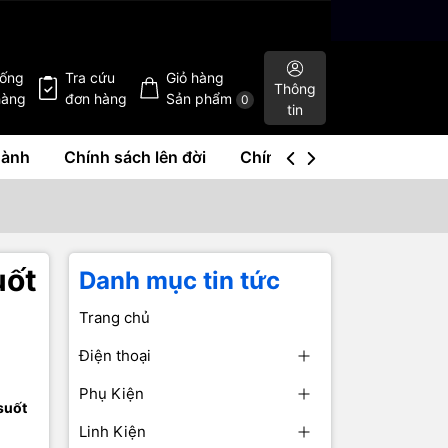
hống
Tra cứu
Giỏ hàng
Thông
hàng
đơn hàng
Sản phẩm
0
tin
hành
Chính sách lên đời
Chính sách mua lại
Liê
uốt
Danh mục tin tức
Trang chủ
Điện thoại
Phụ Kiện
suốt
Linh Kiện