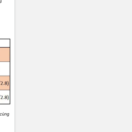
g
ã
 cùng