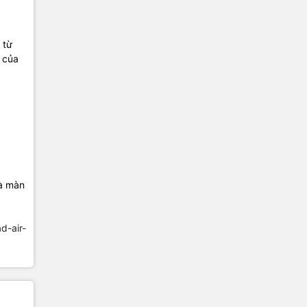
 từ
 của
và màn
ad-air-