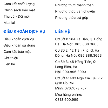
Cam kết chất lượng
Phương thức thanh toán
Chính sách bảo mật
Phương thức vận chuyển
Thu cũ - Đổi mới
Phương thức trả góp
Mua lại
ĐIỀU KHOẢN DỊCH VỤ
LIÊN HỆ
Diều khoản dịch vụ
Cơ Sở 1: 284 Xã Đàn, Q. Đống
Đa, Hà Nội: 083.888.3663
Điều khoản sử dụng
Cơ Sở 2: 42 Trần Phú, Q. Hà
Cam kết bảo mật
Đông, Hà Nội: 086.888.3663
Giới thiệu
Cơ Sở 3: 48 Hồng Tiến, Q.
Liên hệ
Long Biên, Hà
Nội: 090.896.3993
Cơ Sở 4: 403 Ngô Gia Tự- P.2,
Q.10 Hồ Chí
Minh: 0707.678.707
Mua hàng online:
0813.600.999