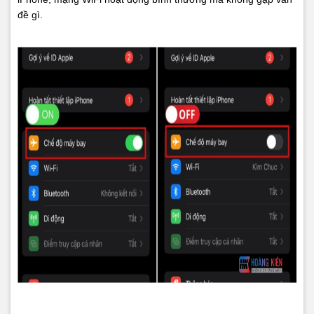
đề gì.