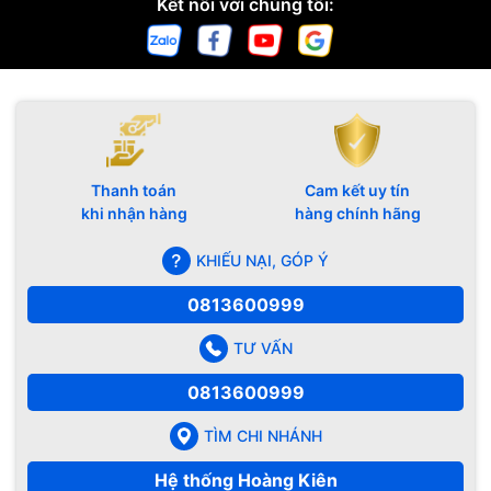
Kết nối với chúng tôi:
Thanh toán
Cam kết uy tín
khi nhận hàng
hàng chính hãng
KHIẾU NẠI, GÓP Ý
0813600999
TƯ VẤN
0813600999
TÌM CHI NHÁNH
Hệ thống Hoàng Kiên