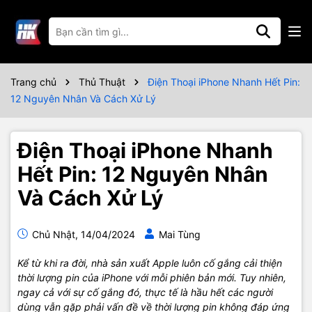
Trang chủ
Thủ Thuật
Điện Thoại iPhone Nhanh Hết Pin:
12 Nguyên Nhân Và Cách Xử Lý
Điện Thoại iPhone Nhanh
Hết Pin: 12 Nguyên Nhân
Và Cách Xử Lý
Chủ Nhật, 14/04/2024
Mai Tùng
Kể từ khi ra đời, nhà sản xuất Apple luôn cố gắng cải thiện
thời lượng pin của iPhone với mỗi phiên bản mới. Tuy nhiên,
ngay cả với sự cố gắng đó, thực tế là hầu hết các người
dùng vẫn gặp phải vấn đề về thời lượng pin không đáp ứng