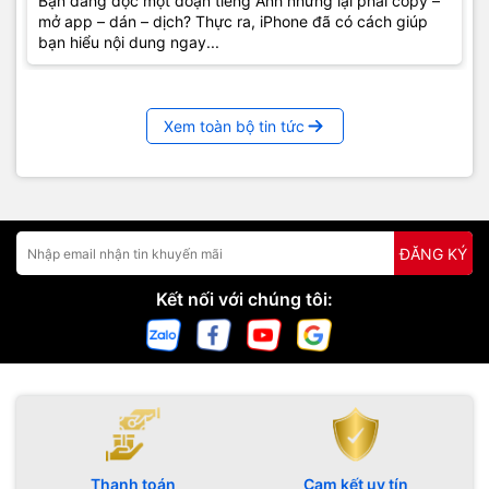
Bạn đang đọc một đoạn tiếng Anh nhưng lại phải copy –
mở app – dán – dịch? Thực ra, iPhone đã có cách giúp
bạn hiểu nội dung ngay...
Xem toàn bộ tin tức
ĐĂNG KÝ
Kết nối với chúng tôi:
Thanh toán
Cam kết uy tín