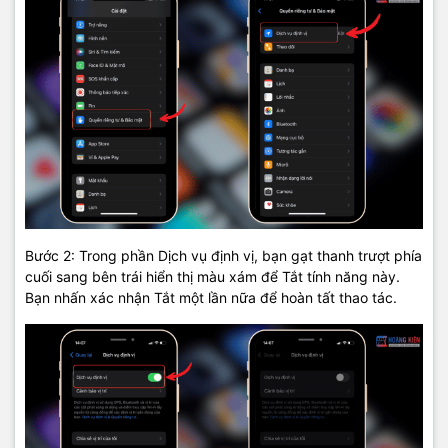
Bước 2: Trong phần Dịch vụ định vị, bạn gạt thanh trượt phía
cuối sang bên trái hiển thị màu xám để Tắt tính năng này.
Bạn nhấn xác nhận Tắt một lần nữa để hoàn tất thao tác.