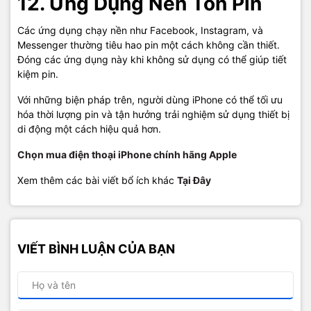
12. Ứng Dụng Nền Tốn Pin
Các ứng dụng chạy nền như Facebook, Instagram, và
Messenger thường tiêu hao pin một cách không cần thiết.
Đóng các ứng dụng này khi không sử dụng có thể giúp tiết
kiệm pin.
Với những biện pháp trên, người dùng iPhone có thể tối ưu
hóa thời lượng pin và tận hưởng trải nghiệm sử dụng thiết bị
di động một cách hiệu quả hơn.
Chọn mua điện thoại iPhone chính hãng Apple
Xem thêm các bài viết bổ ích khác
Tại Đây
VIẾT BÌNH LUẬN CỦA BẠN