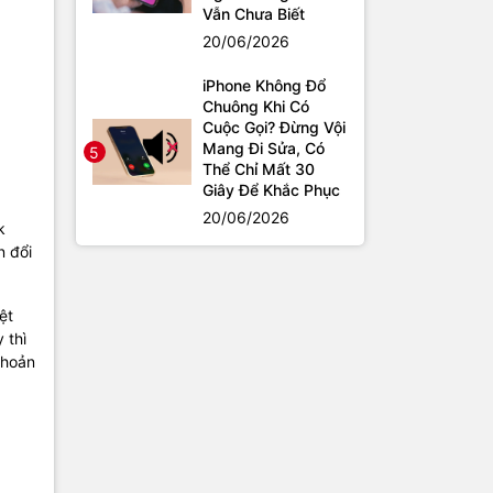
Vẫn Chưa Biết
20/06/2026
iPhone Không Đổ
Chuông Khi Có
Cuộc Gọi? Đừng Vội
Mang Đi Sửa, Có
5
Thể Chỉ Mất 30
Giây Để Khắc Phục
20/06/2026
k
n đổi
ệt
 thì
khoản