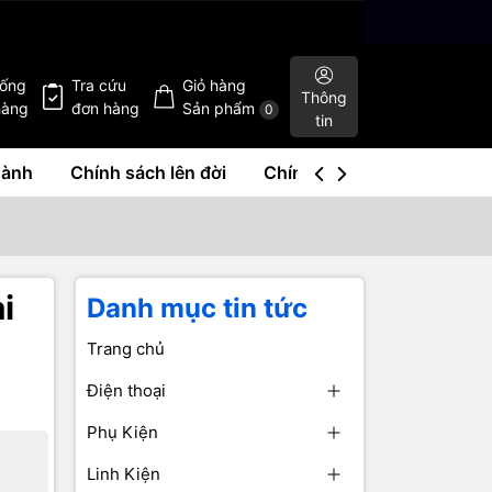
hống
Tra cứu
Giỏ hàng
Thông
hàng
đơn hàng
Sản phẩm
0
tin
hành
Chính sách lên đời
Chính sách mua lại
Liê
i
Danh mục tin tức
Trang chủ
Điện thoại
Phụ Kiện
Linh Kiện