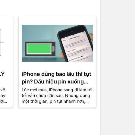
LÝ
iPhone dùng bao lâu thì tụt
Cách thiết 
pin? Dấu hiệu pin xuống
máy mượt h
cấp và lúc nên thay mới
trên iPhon
 về
Lúc mới mua, iPhone sáng đi làm tới
Nhiều chiếc iP
máy
tối vẫn chưa cần sạc. Nhưng dùng
đã tụt pin nhan
ới
một thời gian, pin tụt nhanh hơn,
máy nóng nhẹ 
uen
phần trăm nhảy liên tục, có hôm
còn “nuột” như
còn...
Nguyên nhân đô