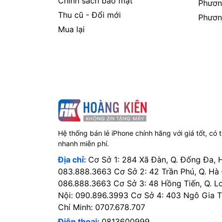
Chính sách bảo mật
Phươn
Thu cũ - Đổi mới
Phươn
Mua lại
Hệ thống bán lẻ iPhone chính hãng với giá tốt, có 
nhanh miễn phí.
Địa chỉ:
Cơ Sở 1: 284 Xã Đàn, Q. Đống Đa, 
083.888.3663 Cơ Sở 2: 42 Trần Phú, Q. Hà
086.888.3663 Cơ Sở 3: 48 Hồng Tiến, Q. L
Nội: 090.896.3993 Cơ Sở 4: 403 Ngô Gia Tự
Chí Minh: 0707.678.707
Điện thoại:
0813600999