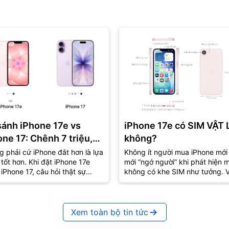
sánh iPhone 17e vs
iPhone 17e có SIM VẬT 
one 17: Chênh 7 triệu,
không?
là lựa chọn “đáng tiền”
 phải cứ iPhone đắt hơn là lựa
Không ít người mua iPhone mới
tốt hơn. Khi đặt iPhone 17e
mới “ngớ người” khi phát hiện 
?
iPhone 17, câu hỏi thật sự
không có khe SIM như tưởng. V
g còn là “máy nào mạnh hơn”
iPhone 17e cũng vậy – tưởng q
mà lại...
Xem toàn bộ tin tức