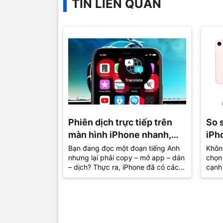
TIN LIÊN QUAN
Phiên dịch trực tiếp trên
So 
màn hình iPhone nhanh,
iPh
gọn, lẹ
đâu 
Bạn đang đọc một đoạn tiếng Anh
Không
nhưng lại phải copy – mở app – dán
chọn 
hơn
– dịch? Thực ra, iPhone đã có cách
cạnh 
giúp bạn hiểu nội dung ngay...
khôn
mà...