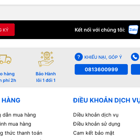
Kết nối với chúng tôi:
G KÝ
KHIẾU NẠI, GÓP Ý
0813600999
o hàng
Bảo Hành
n phí 2h
lỗi 1 đổi 1
 HÀNG
ĐIỀU KHOẢN DỊCH V
 dẫn mua hàng
Diều khoản dịch vụ
rình mua hàng
Điều khoản sử dụng
g thức thanh toán
Cam kết bảo mật