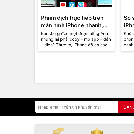
Phiên dịch trực tiếp trên
So 
màn hình iPhone nhanh,
iPh
gọn, lẹ
đâu 
Bạn đang đọc một đoạn tiếng Anh
Không
nhưng lại phải copy – mở app – dán
chọn 
hơn
– dịch? Thực ra, iPhone đã có cách
cạnh 
giúp bạn hiểu nội dung ngay...
khôn
mà...
ĐĂN