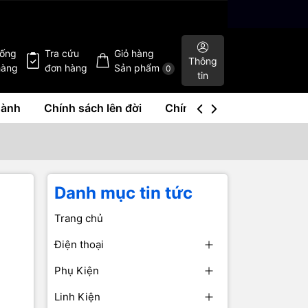
hống
Tra cứu
Giỏ hàng
Thông
hàng
đơn hàng
Sản phẩm
0
tin
hành
Chính sách lên đời
Chính sách mua lại
Liê
Danh mục tin tức
Trang chủ
Điện thoại
Phụ Kiện
Linh Kiện