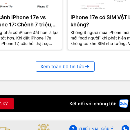
sánh iPhone 17e vs
iPhone 17e có SIM VẬT 
one 17: Chênh 7 triệu,
không?
là lựa chọn “đáng tiền”
 phải cứ iPhone đắt hơn là lựa
Không ít người mua iPhone mới
tốt hơn. Khi đặt iPhone 17e
mới “ngớ người” khi phát hiện 
?
iPhone 17, câu hỏi thật sự
không có khe SIM như tưởng. V
g còn là “máy nào mạnh hơn”
iPhone 17e cũng vậy – tưởng q
mà lại...
Xem toàn bộ tin tức
Kết nối với chúng tôi:
G KÝ
KHIẾU NẠI, GÓP Ý