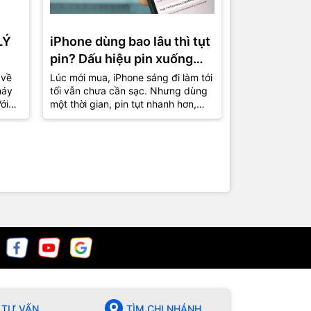
LÝ
iPhone dùng bao lâu thì tụt
Cách thiết 
pin? Dấu hiệu pin xuống
máy mượt h
cấp và lúc nên thay mới
trên iPhon
 về
Lúc mới mua, iPhone sáng đi làm tới
Nhiều chiếc iP
máy
tối vẫn chưa cần sạc. Nhưng dùng
đã tụt pin nhan
ới
một thời gian, pin tụt nhanh hơn,
máy nóng nhẹ 
uen
phần trăm nhảy liên tục, có hôm
còn “nuột” như
còn...
Nguyên nhân đô
TƯ VẤN
TÌM CHI NHÁNH