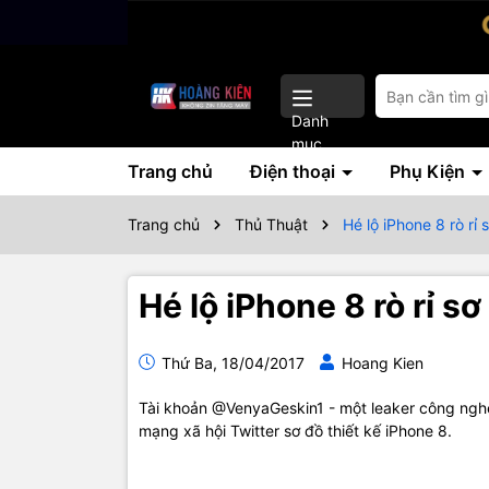
Danh
mục
Trang chủ
Điện thoại
Phụ Kiện
Trang chủ
Thủ Thuật
Hé lộ iPhone 8 rò rỉ
Hé lộ iPhone 8 rò rỉ s
Thứ Ba, 18/04/2017
Hoang Kien
Tài khoản @VenyaGeskin1 - một leaker công nghệ 
mạng xã hội Twitter sơ đồ thiết kế iPhone 8.