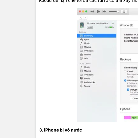
iCloud để hạn chế tối đa các rủi ro có thể xảy ra.
3. iPhone bị vô nước