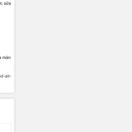
ợc sửa
và màn
ad-air-