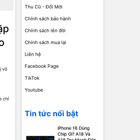
Thu Cũ - Đổi Mới
Chính sách bảo hành
ặp
Chính sách lên đời
o
Chính sách mua lại
Liên hệ
Facebook Page
ị vô
TikTok
Youtube
e chỉ
Tin tức nổi bật
iPhone 16 Dùng
Chip Gì? A18 Và
A18 Pro Mạnh Đến