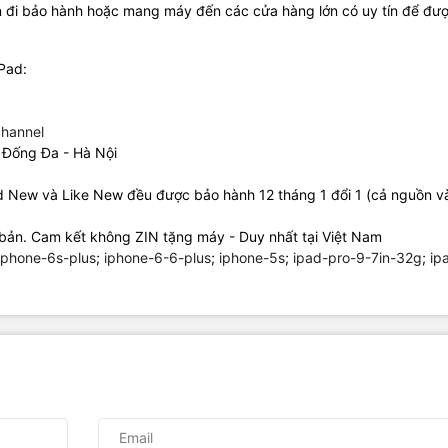
n đi bảo hành hoặc mang máy đến các cửa hàng lớn có uy tín để đư
iPad:
hannel
 Đống Đa - Hà Nội
ad New và Like New đều được bảo hành 12 tháng 1 đổi 1 (cả nguồn 
bản. Cam kết không ZIN tặng máy - Duy nhất tại Việt Nam
iphone-6s-plus
;
iphone-6-6-plus
;
iphone-5s
;
ipad-pro-9-7in-32g
;
ip