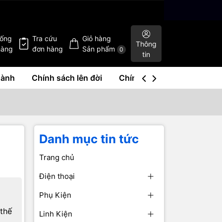
hống
Tra cứu
Giỏ hàng
Thông
hàng
đơn hàng
Sản phẩm
0
tin
hành
Chính sách lên đời
Chính sách mua lại
Liê
Danh mục tin tức
Trang chủ
Điện thoại
Phụ Kiện
 thế
Linh Kiện