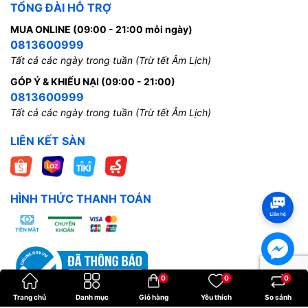
TỔNG ĐÀI HỖ TRỢ
MUA ONLINE (09:00 - 21:00 mỗi ngày)
0813600999
Tất cả các ngày trong tuần (Trừ tết Âm Lịch)
GÓP Ý & KHIẾU NẠI (09:00 - 21:00)
0813600999
Tất cả các ngày trong tuần (Trừ tết Âm Lịch)
LIÊN KẾT SÀN
HÌNH THỨC THANH TOÁN
0
0
0
Trang chủ
Danh mục
Giỏ hàng
Yêu thích
So sánh