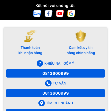
Kết nối với chúng tôi:
Thanh toán
Cam kết uy tín
khi nhận hàng
hàng chính hãng
KHIẾU NẠI, GÓP Ý
0813600999
TƯ VẤN
0813600999
TÌM CHI NHÁNH