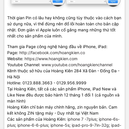
Thời gian Pin có lâu hay không cũng tùy thuộc vào cách bạn
sử dụng nữa, vì thế đừng nên đổ lỗi hoàn toàn cho bản cập
nhật. Đơn giản vì Apple luôn cố gắng mang những thứ tốt
nhất cho sản phẩm của mình.
Tham gia Page công nghệ hàng đầu về iPhone, iPad:
Page:
http://facebook.com/hoangkien.co
Website:
https://www.hoangkien.com
Youtube Channel:
www.youtube.com/hoangkienchannel
Kênh thuộc sở hữu của Hoàng Kiên 284 Xã Đàn - Đống Đa -
Hà Nội
Hotline: 0123.888.3663 - 0129.956.9999
Tại Hoàng Kiên, tất cả các sản phẩm iPhone, iPad New và
Like New đều được bảo hành 12 tháng 1 đổi 1 (cả nguồn và
màn hình)
Hoàng Kiên chỉ bán máy chính hãng, zin nguyên bản. Cam
kết không ZIN tặng máy - Duy nhất tại Việt Nam
Các sản phẩm của Hoàng Kiên:
iphone 7 -7plus
;
iphone-6s-
plus
;
iphone-6-6-plus
;
iphone-5s
;
ipad-pro-9-7in-32g
;
ipad-