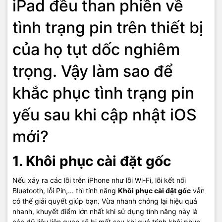
iPad đều than phiền về
tình trạng pin trên thiết bị
của họ tụt dốc nghiêm
trọng. Vậy làm sao để
khắc phục tình trạng pin
yếu sau khi cập nhật iOS
mới?
1. Khôi phục cài đặt gốc
Nếu xảy ra các lỗi trên iPhone như lỗi Wi-Fi, lỗi kết nối
Bluetooth, lỗi Pin,... thì tính năng
Khôi phục cài đặt gốc
vẫn
có thể giải quyết giúp bạn. Vừa nhanh chóng lại hiệu quả
nhanh, khuyết điểm lớn nhất khi sử dụng tính năng này là
các dữ liệu liên quan sẽ bị mất sau khi quá trình khôi phục