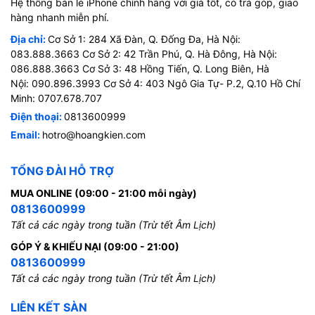
Hệ thống bán lẻ iPhone chính hãng với giá tốt, có trả góp, giao
hàng nhanh miễn phí.
Địa chỉ:
Cơ Sở 1: 284 Xã Đàn, Q. Đống Đa, Hà Nội:
083.888.3663 Cơ Sở 2: 42 Trần Phú, Q. Hà Đông, Hà Nội:
086.888.3663 Cơ Sở 3: 48 Hồng Tiến, Q. Long Biên, Hà
Nội: 090.896.3993 Cơ Sở 4: 403 Ngô Gia Tự- P.2, Q.10 Hồ Chí
Minh: 0707.678.707
Điện thoại:
0813600999
Email:
hotro@hoangkien.com
TỔNG ĐÀI HỖ TRỢ
MUA ONLINE (09:00 - 21:00 mỗi ngày)
0813600999
Tất cả các ngày trong tuần (Trừ tết Âm Lịch)
GÓP Ý & KHIẾU NẠI (09:00 - 21:00)
0813600999
Tất cả các ngày trong tuần (Trừ tết Âm Lịch)
LIÊN KẾT SÀN