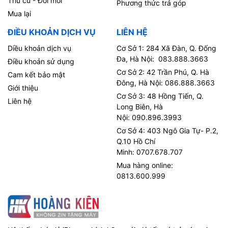
Thu cũ - Đổi mới
Phương thức trả góp
Mua lại
ĐIỀU KHOẢN DỊCH VỤ
LIÊN HỆ
Diều khoản dịch vụ
Cơ Sở 1: 284 Xã Đàn, Q. Đống
Đa, Hà Nội: 083.888.3663
Điều khoản sử dụng
Cơ Sở 2: 42 Trần Phú, Q. Hà
Cam kết bảo mật
Đông, Hà Nội: 086.888.3663
Giới thiệu
Cơ Sở 3: 48 Hồng Tiến, Q.
Liên hệ
Long Biên, Hà
Nội: 090.896.3993
Cơ Sở 4: 403 Ngô Gia Tự- P.2,
Q.10 Hồ Chí
Minh: 0707.678.707
Mua hàng online:
0813.600.999