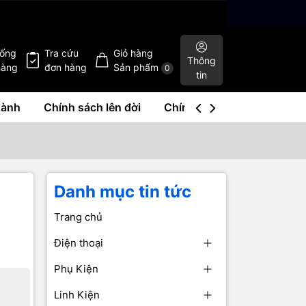
hống
Tra cứu
Giỏ hàng
Thông
hàng
đơn hàng
Sản phẩm
0
tin
hành
Chính sách lên đời
Chính sách mua lại
Liê
Danh mục tin tức
Trang chủ
Điện thoại
Phụ Kiện
Linh Kiện