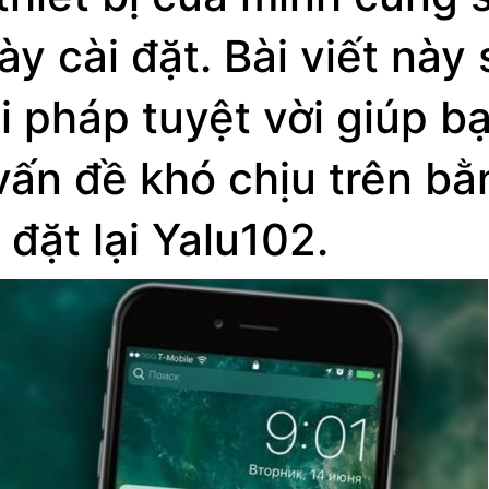
y cài đặt. Bài viết này 
 pháp tuyệt vời giúp b
vấn đề khó chịu trên bằ
đặt lại Yalu102.