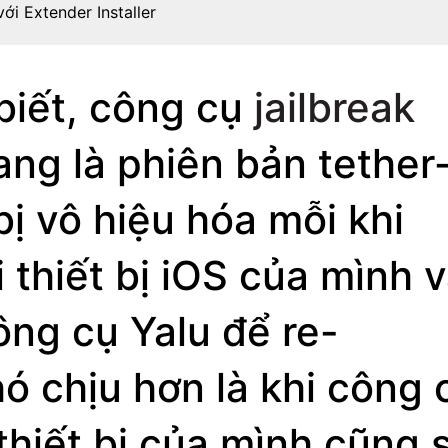
ới Extender Installer
biết, công cụ
jailbreak
ang là phiên bản tether
bị vô hiệu hóa mỗi khi
 thiết bị iOS của mình 
ng cụ Yalu để re-
hó chịu hơn là khi công 
 thiết bị của mình cũng 