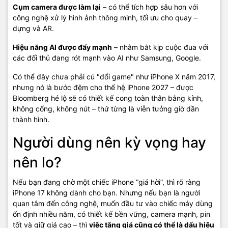
Cụm camera được làm lại
– có thể tích hợp sâu hơn với
công nghệ xử lý hình ảnh thông minh, tối ưu cho quay –
dựng và AR.
Hiệu năng AI được đẩy mạnh
– nhằm bắt kịp cuộc đua với
các đối thủ đang rót mạnh vào AI như Samsung, Google.
Có thể đây chưa phải cú "đổi game" như iPhone X năm 2017,
nhưng nó là bước đệm cho thế hệ iPhone 2027 – được
Bloomberg hé lộ sẽ có thiết kế cong toàn thân bằng kính,
không cổng, không nút – thứ từng là viễn tưởng giờ dần
thành hình.
Người dùng nên kỳ vọng hay
nên lo?
Nếu bạn đang chờ một chiếc iPhone “giá hời”, thì rõ ràng
iPhone 17 không dành cho bạn. Nhưng nếu bạn là người
quan tâm đến công nghệ, muốn đầu tư vào chiếc máy dùng
ổn định nhiều năm, có thiết kế bền vững, camera mạnh, pin
tốt và giữ giá cao – thì
việc tăng giá cũng có thể là dấu hiệu