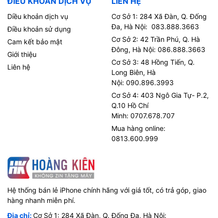
ĐIỀU KHOẢN DỊCH VỤ
LIÊN HỆ
Diều khoản dịch vụ
Cơ Sở 1: 284 Xã Đàn, Q. Đống
Đa, Hà Nội: 083.888.3663
Điều khoản sử dụng
Cơ Sở 2: 42 Trần Phú, Q. Hà
Cam kết bảo mật
Đông, Hà Nội: 086.888.3663
Giới thiệu
Cơ Sở 3: 48 Hồng Tiến, Q.
Liên hệ
Long Biên, Hà
Nội: 090.896.3993
Cơ Sở 4: 403 Ngô Gia Tự- P.2,
Q.10 Hồ Chí
Minh: 0707.678.707
Mua hàng online:
0813.600.999
Hệ thống bán lẻ iPhone chính hãng với giá tốt, có trả góp, giao
hàng nhanh miễn phí.
Địa chỉ:
Cơ Sở 1: 284 Xã Đàn, Q. Đống Đa, Hà Nội: