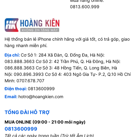
Mua hàng online:
0813.600.999
Hệ thống bán lẻ iPhone chính hãng với giá tốt, có trả góp, giao
hàng nhanh miễn phí.
Địa chỉ:
Cơ Sở 1: 284 Xã Đàn, Q. Đống Đa, Hà Nội:
083.888.3663 Cơ Sở 2: 42 Trần Phú, Q. Hà Đông, Hà Nội:
086.888.3663 Cơ Sở 3: 48 Hồng Tiến, Q. Long Biên, Hà
Nội: 090.896.3993 Cơ Sở 4: 403 Ngô Gia Tự- P.2, Q.10 Hồ Chí
Minh: 0707.678.707
Điện thoại:
0813600999
Email:
hotro@hoangkien.com
TỔNG ĐÀI HỖ TRỢ
MUA ONLINE (09:00 - 21:00 mỗi ngày)
0813600999
Tất cả các ngày trong tuần (Trừ tết Âm Lịch)